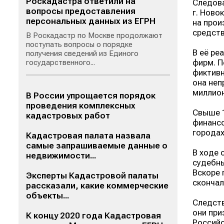
Роскадастра ответили на
Следова
вопросы предоставления
г. Ново
персональных данных из ЕГРН
на прои
средств
В Роскадастр по Москве продолжают
поступать вопросы о порядке
В её ре
получения сведений из Единого
фирм. П
государственного...
фиктивн
она неп
миллион
В России упрощается порядок
проведения комплексных
Свыше 1
кадастровых работ
финансо
городах
Кадастровая палата назвала
самые запрашиваемые данные о
В ходе 
недвижимости...
судебны
Вскоре 
Эксперты Кадастровой палаты
скончал
рассказали, какие коммерческие
объекты...
Следств
они при
К концу 2020 года Кадастровая
Российс