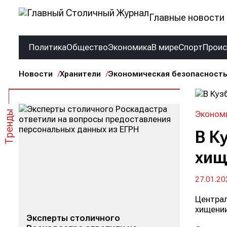
Главные новости 
Политика
Общество
Экономика
В мире
Спорт
Прои
Новости
Хранители
Экономическая безопасность
Тренды
Эконом
В К
хищ
27.01.20
Централ
хищении
Эксперты столичного