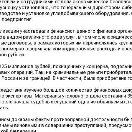
телем и сотрудниками отдела экономической безопасн
кузнецку установлено, что генеральным директором сиб
зводстве и установке угледобывающего оборудования,
 предприятия.
ализации участвовали финансист данного филиала орган
од видом различного рода услуг, в том числе юридичес
ые договоры, в рамках которых им перечислялись крупн
равомерно оформляла командировочные расходы и прем
ов рублей.
25 миллионов рублей, похищенных у концерна, подельн
вых операций. Так, на криминальные деньги приобретал
 России и за границей. В частности, была приобретена г
следствия изучено большое количество финансовых до
е экспертизы. Материалы уголовного дела составили 359
после начала судебных слушаний одна из обвиняемых, г
ась.
ием доказаны факты противоправной деятельности быв
знаны виновными в совершении преступлений, предусмот
кой Федерации.