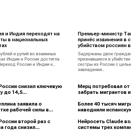
я и Индия переходят на
Премьер-министр Та
ты в национальных
принёс извинения в с
тах
убийством россиян в
ублей и рупий во взаимных
Задержаны двое граждан
ах Индии и России достигла
признавшиеся в убийстве
ереход России и Индии к...
сестры из России с цель
завладения...
России снизил ключевую
Мерц потребовал от
у до 14,5...
забрать мигрантов из
ллина заявила о
Более 40 тысяч мигр
тке рабочей силы в...
наводнили испанскую
России второй раз с
Нейросеть Claude в
а года снизил...
системы трех компан