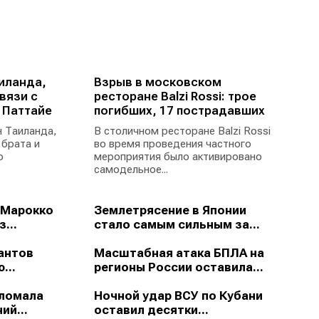
иланда,
Взрыв в московском
вязи с
ресторане Balzi Rossi: трое
 Паттайе
погибших, 17 пострадавших
 Таиланда,
В столичном ресторане Balzi Rossi
 брата и
во время проведения частного
ю
мероприятия было активировано
самодельное...
 Марокко
Землетрясение в Японии
...
стало самым сильным за...
антов
Масштабная атака БПЛА на
...
регионы России оставила...
зломала
Ночной удар ВСУ по Кубани
ий...
оставил десятки...