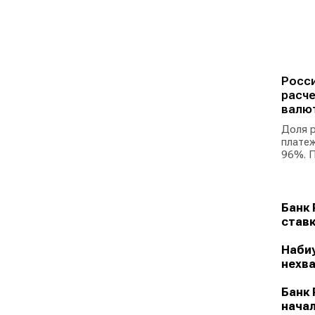
Росси
расче
валю
Доля р
платеж
96%. П
Банк 
ставк
Набиу
нехва
Банк 
начал