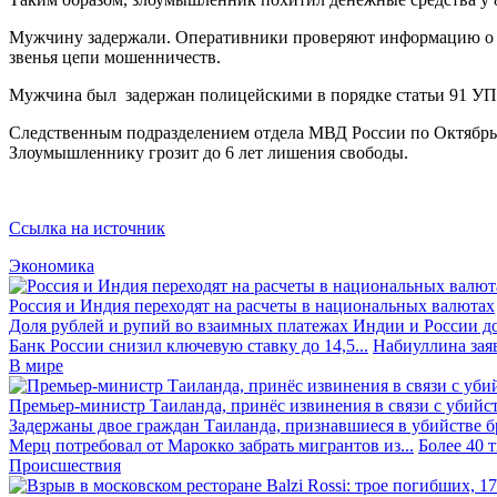
Мужчину задержали. Оперативники проверяют информацию о п
звенья цепи мошенничеств.
Мужчина был задержан полицейскими в порядке статьи 91 У
Следственным подразделением отдела МВД России по Октябрьск
Злоумышленнику грозит до 6 лет лишения свободы.
Ссылка на источник
Экономика
Россия и Индия переходят на расчеты в национальных валютах
Доля рублей и рупий во взаимных платежах Индии и России до
Банк России снизил ключевую ставку до 14,5...
Набиуллина заяв
В мире
Премьер-министр Таиланда, принёс извинения в связи с убийс
Задержаны двое граждан Таиланда, признавшиеся в убийстве бра
Мерц потребовал от Марокко забрать мигрантов из...
Более 40 
Происшествия