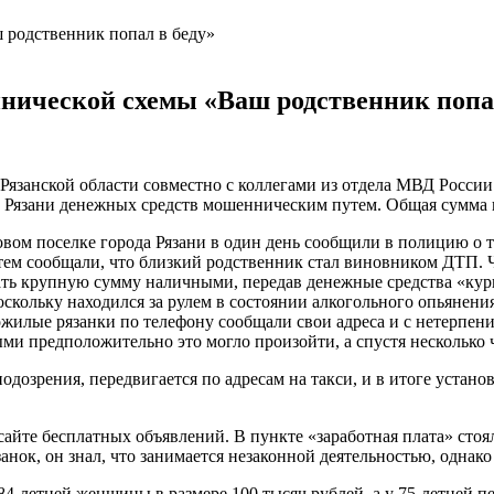
нической схемы «Ваш родственник попа
язанской области совместно с коллегами из отдела МВД России 
Рязани денежных средств мошенническим путем. Общая сумма п
вом поселке города Рязани в один день сообщили в полицию о т
атем сообщали, что близкий родственник стал виновником ДТП. 
ать крупную сумму наличными, передав денежные средства «курь
скольку находился за рулем в состоянии алкогольного опьянени
Пожилые рязанки по телефону сообщали свои адреса и с нетерпен
ыми предположительно это могло произойти, а спустя несколько 
одозрения, передвигается по адресам на такси, и в итоге устан
айте бесплатных объявлений. В пункте «заработная плата» стоя
анок, он знал, что занимается незаконной деятельностью, однак
-летней женщины в размере 100 тысяч рублей, а у 75-летней пе