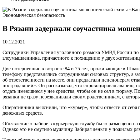
Экономическая безопасность
В Рязани задержали соучастника мошен
10.12.2021
Сотрудники Управления уголовного розыска УМВД России по Р
злоумышленника, причастного к похищению у двух жительниц 
Две потерпевшие в возрасте 84 и 75 лет, проживающие в Шлако
телефону представлялись сотрудниками силовых структур, а з
об ответственности на месте, они предлагали пенсионерам отд
пострадавший». Он рассказывал, что спровоцировал аварию, по
отдать имеющиеся у нее средства, чтобы он не сел в тюрьму. 
рязанки не сразу перезванивали своим родственникам, с котор
Оперативники выяснили, что «курьер», чтобы отвести от себя п
денежных средств.
Объявление о наборе в курьерскую службу было размещено на с
Однако это не смутило мужчину. Забирая деньги у пожилых ряз
Таким образом, злоумышленник похитил денежные средства у 84