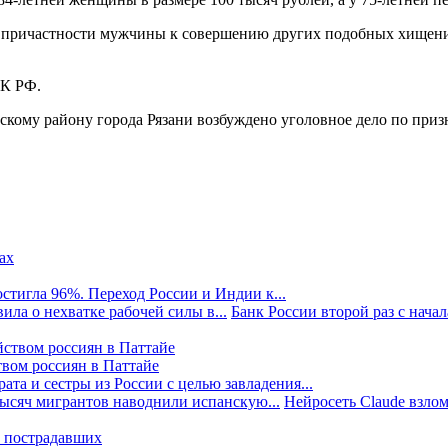
ричастности мужчины к совершению других подобных хищений 
ПК РФ.
ому району города Рязани возбуждено уголовное дело по призна
стигла 96%. Переход России и Индии к...
ила о нехватке рабочей силы в...
Банк России второй раз с начала
твом россиян в Паттайе
та и сестры из России с целью завладения...
тысяч мигрантов наводнили испанскую...
Нейросеть Claude взлом