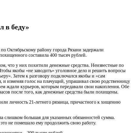
л в беду»
по Октябрьскому району города Рязани задержали
охищенного составила 400 тысяч рублей.
ом, что у них похитили денежные средства. Неизвестные по
Чтобы якобы «не заводить» уголовное дело и решить вопросы
еру». Затем к разговору подключался якобы и «сам
я, и изменяя голос на плачущий, упрашивал свою родственницу
ием ждали курьеров, которым передавали свои накопления. Обе
часов после того, как денежные средства были похищены.
овили личность 21-летнего рязанца, причастного к хищению
ла слишком большая для указанных обязанностей сумма.
о это не помешало ему продолжить свою работу.
нсионерки – 300 тысяч рублей.