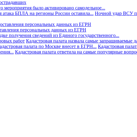
пострадавших
го мероприятия было активировано самодельное...
 атака БПЛА на регионы России оставила...
Ночной удар ВСУ по
ставления персональных данных из ЕГРН
дке получения сведений из Единого государственного...
ровых работ
Кадастровая палата назвала самые запрашиваемые д
адастровая палата по Москве внесет в ЕГРН...
Кадастровая палат
ния...
Кадастровая палата ответила на самые популярные вопр