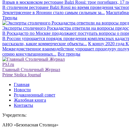
Взрыв в московском ресторане Balzi Rossi: трое погибших, 17 
В столичном ресторане Balzi Rossi во время проведения частно
Землетрясение в Японии стало самым сильным за...
Масштабная
Тренды
Эксперты столичного Роскадастра ответили на вопросы предо
В Роскадастр по Москве продолжают поступать вопросы о поря
В России упрощается порядок проведения комплексных кадаст
рассказали, какие коммерческие объекты...
К концу 2020 года К
Межведомственное взаимодействие упрощает процедуру получе
серию консультационных...
Все тренды
PSJ.ru
Главный Столичный Журнал
Prime Stolica Journal
Главная
Новости
Редакционный совет
Жалобная книга
Контакты
Учредитель:
АНО «Безопасная Столица»