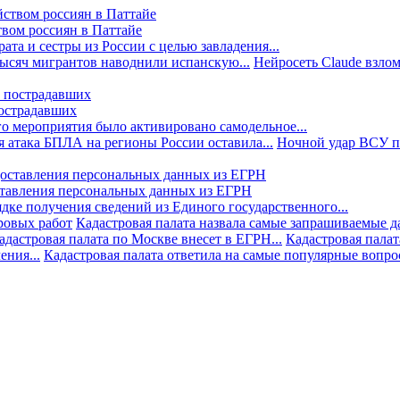
твом россиян в Паттайе
та и сестры из России с целью завладения...
тысяч мигрантов наводнили испанскую...
Нейросеть Claude взлом
пострадавших
го мероприятия было активировано самодельное...
 атака БПЛА на регионы России оставила...
Ночной удар ВСУ по
ставления персональных данных из ЕГРН
дке получения сведений из Единого государственного...
ровых работ
Кадастровая палата назвала самые запрашиваемые д
адастровая палата по Москве внесет в ЕГРН...
Кадастровая палат
ния...
Кадастровая палата ответила на самые популярные вопр