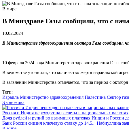
В мире
В Минздраве Газы сообщили, что с нача
10.02.2024
В Министерстве здравоохранения сектора Газа сообщили, чт
10 февраля 2024 года Министерство здравоохранения Газы соо
В ведомстве уточнили, что количество жертв израильской агрес
В заявлении Министерства отмечается, что за период с октября
Теги:
Израиль
Министерство здравоохранения
Палестина
Сектор газ
Экономика
Россия и Индия переходят на расчеты в национальных валютах
Доля рублей и рупий во взаимных платежах Индии и России до
Банк России снизил ключевую ставку до 14,5...
Набиуллина заяв
В мире