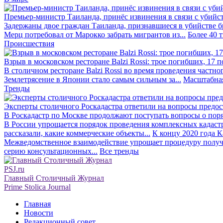
Премьер-министр Таиланда, принёс извинения в связи с убийс
Задержаны двое граждан Таиланда, признавшиеся в убийстве бра
Мерц потребовал от Марокко забрать мигрантов из...
Более 40 
Происшествия
Взрыв в московском ресторане Balzi Rossi: трое погибших, 17 
В столичном ресторане Balzi Rossi во время проведения частно
Землетрясение в Японии стало самым сильным за...
Масштабная
Тренды
Эксперты столичного Роскадастра ответили на вопросы предо
В Роскадастр по Москве продолжают поступать вопросы о поря
В России упрощается порядок проведения комплексных кадаст
рассказали, какие коммерческие объекты...
К концу 2020 года К
Межведомственное взаимодействие упрощает процедуру получе
серию консультационных...
Все тренды
PSJ.ru
Главный Столичный Журнал
Prime Stolica Journal
Главная
Новости
Редакционный совет