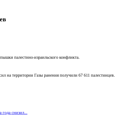
ев
спышки палестино-израильского конфликта.
 сил на территории Газы ранения получили 67 611 палестинцев.
 года снизил...