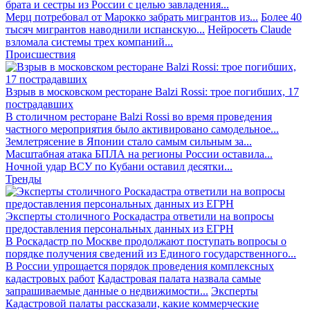
брата и сестры из России с целью завладения...
Мерц потребовал от Марокко забрать мигрантов из...
Более 40
тысяч мигрантов наводнили испанскую...
Нейросеть Claude
взломала системы трех компаний...
Происшествия
Взрыв в московском ресторане Balzi Rossi: трое погибших, 17
пострадавших
В столичном ресторане Balzi Rossi во время проведения
частного мероприятия было активировано самодельное...
Землетрясение в Японии стало самым сильным за...
Масштабная атака БПЛА на регионы России оставила...
Ночной удар ВСУ по Кубани оставил десятки...
Тренды
Эксперты столичного Роскадастра ответили на вопросы
предоставления персональных данных из ЕГРН
В Роскадастр по Москве продолжают поступать вопросы о
порядке получения сведений из Единого государственного...
В России упрощается порядок проведения комплексных
кадастровых работ
Кадастровая палата назвала самые
запрашиваемые данные о недвижимости...
Эксперты
Кадастровой палаты рассказали, какие коммерческие