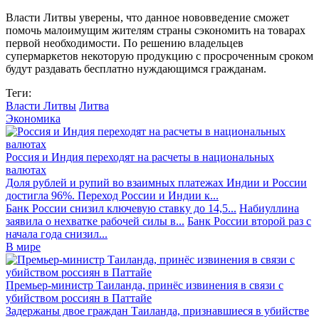
Власти Литвы уверены, что данное нововведение сможет
помочь малоимущим жителям страны сэкономить на товарах
первой необходимости. По решению владельцев
супермаркетов некоторую продукцию с просроченным сроком
будут раздавать бесплатно нуждающимся гражданам.
Теги:
Власти Литвы
Литва
Экономика
Россия и Индия переходят на расчеты в национальных
валютах
Доля рублей и рупий во взаимных платежах Индии и России
достигла 96%. Переход России и Индии к...
Банк России снизил ключевую ставку до 14,5...
Набиуллина
заявила о нехватке рабочей силы в...
Банк России второй раз с
начала года снизил...
В мире
Премьер-министр Таиланда, принёс извинения в связи с
убийством россиян в Паттайе
Задержаны двое граждан Таиланда, признавшиеся в убийстве