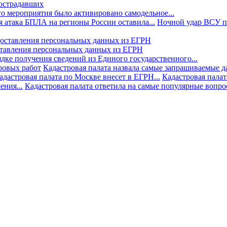
пострадавших
го мероприятия было активировано самодельное...
 атака БПЛА на регионы России оставила...
Ночной удар ВСУ по
ставления персональных данных из ЕГРН
дке получения сведений из Единого государственного...
ровых работ
Кадастровая палата назвала самые запрашиваемые д
адастровая палата по Москве внесет в ЕГРН...
Кадастровая палат
ния...
Кадастровая палата ответила на самые популярные вопр