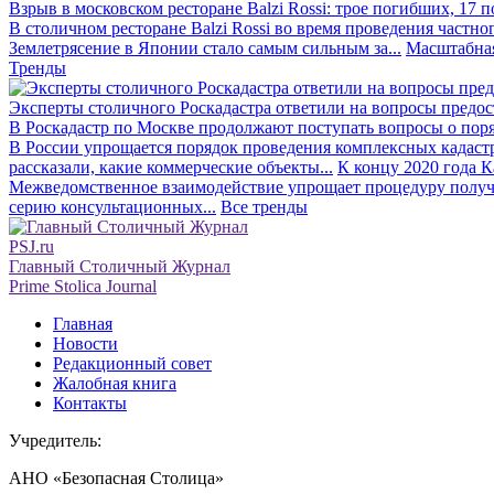
Взрыв в московском ресторане Balzi Rossi: трое погибших, 17 
В столичном ресторане Balzi Rossi во время проведения частно
Землетрясение в Японии стало самым сильным за...
Масштабная
Тренды
Эксперты столичного Роскадастра ответили на вопросы предо
В Роскадастр по Москве продолжают поступать вопросы о поря
В России упрощается порядок проведения комплексных кадаст
рассказали, какие коммерческие объекты...
К концу 2020 года К
Межведомственное взаимодействие упрощает процедуру получе
серию консультационных...
Все тренды
PSJ.ru
Главный Столичный Журнал
Prime Stolica Journal
Главная
Новости
Редакционный совет
Жалобная книга
Контакты
Учредитель:
АНО «Безопасная Столица»