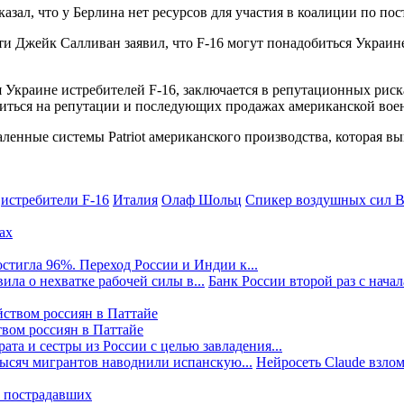
зал, что у Берлина нет ресурсов для участия в коалиции по пос
 Джейк Салливан заявил, что F-16 могут понадобиться Украине 
Украине истребителей F-16, заключается в репутационных риска
азиться на репутации и последующих продажах американской во
ленные системы Patriot американского производства, которая вы
истребители F-16
Италия
Олаф Шольц
Спикер воздушных сил 
стигла 96%. Переход России и Индии к...
ила о нехватке рабочей силы в...
Банк России второй раз с начала
твом россиян в Паттайе
та и сестры из России с целью завладения...
тысяч мигрантов наводнили испанскую...
Нейросеть Claude взлом