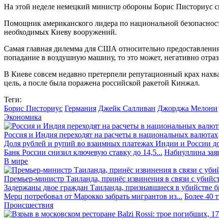
На этой неделе немецкий министр обороны Борис Писториус ска
Помощник американского лидера по национальной безопасности
необходимых Киеву вооружений.
Самая главная дилемма для США относительно предоставления 
попадание в воздушную машину, то это может, негативно отр
В Киеве совсем недавно претерпели репутационный крах нахва
цель, а после была поражена российской ракетой Кинжал.
Теги:
Борис Писториус
Германия
Джейк Салливан
Джорджа Мелони
Экономика
Россия и Индия переходят на расчеты в национальных валютах
Доля рублей и рупий во взаимных платежах Индии и России до
Банк России снизил ключевую ставку до 14,5...
Набиуллина заяв
В мире
Премьер-министр Таиланда, принёс извинения в связи с убийс
Задержаны двое граждан Таиланда, признавшиеся в убийстве бра
Мерц потребовал от Марокко забрать мигрантов из...
Более 40 
Происшествия