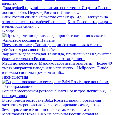
валютах
Доля рублей и рупий во взаимных платежах Индии и России
достигла 96%. Переход России и Индии к...
Банк России снизил ключевую ставку до 14,5...
Набиуллина
заявила о нехватке рабочей силы в...
Банк России второй раз с
начала года снизил...
В мире
Премьер-министр Таиланда, принёс извинения в связи с
убийством россиян в Паттайе
Задержаны двое граждан Таиланда, признавшиеся в убийстве
брата и сестры из России с целью завладения...
Мерц потребовал от Марокко забрать мигрантов из...
Более 40
тысяч мигрантов наводнили испанскую...
Нейросеть Claude
взломала системы трех компаний...
Происшествия
Взрыв в московском ресторане Balzi Rossi: трое погибших, 17
пострадавших
В столичном ресторане Balzi Rossi во время проведения
частного мероприятия было активировано самодельное...
Землетрясение в Японии стало самым сильным за...
Масштабная атака БПЛА на регионы России оставила...