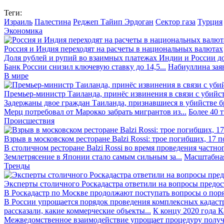
Теги:
Израиль
Палестина
Реджеп Тайип Эрдоган
Сектор газа
Турция
Экономика
Россия и Индия переходят на расчеты в национальных валютах
Доля рублей и рупий во взаимных платежах Индии и России до
Банк России снизил ключевую ставку до 14,5...
Набиуллина заяв
В мире
Премьер-министр Таиланда, принёс извинения в связи с убийс
Задержаны двое граждан Таиланда, признавшиеся в убийстве бра
Мерц потребовал от Марокко забрать мигрантов из...
Более 40 
Происшествия
Взрыв в московском ресторане Balzi Rossi: трое погибших, 17 
В столичном ресторане Balzi Rossi во время проведения частно
Землетрясение в Японии стало самым сильным за...
Масштабная
Тренды
Эксперты столичного Роскадастра ответили на вопросы предо
В Роскадастр по Москве продолжают поступать вопросы о поря
В России упрощается порядок проведения комплексных кадаст
рассказали, какие коммерческие объекты...
К концу 2020 года К
Межведомственное взаимодействие упрощает процедуру получе