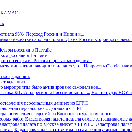
ХАМАС
стигла 96%. Переход России и Индии к...
ила о нехватке рабочей силы в...
Банк России второй раз с начала
твом россиян в Паттайе
та и сестры из России с целью завладения...
тысяч мигрантов наводнили испанскую...
Нейросеть Claude взлом
пострадавших
го мероприятия было активировано самодельное...
 атака БПЛА на регионы России оставила...
Ночной удар ВСУ по
ставления персональных данных из ЕГРН
дке получения сведений из Единого государственного...
ровых работ
Кадастровая палата назвала самые запрашиваемые д
адастровая палата по Москве внесет в ЕГРН...
Кадастровая палат
ния...
Кадастровая палата ответила на самые популярные вопр