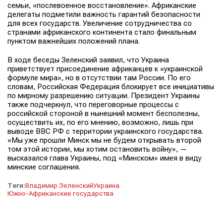
семьи, «послевоенное восстановление». Африканские
делегаты подметили важность гарантий безопасности
для всех государств. Увеличение сотрудничества со
странами африканского континента стало финальным
пунктом важнейших положений плана.
В ходе беседы Зеленский заявил, что Украина
приветствует присоединение африканцев к «украинской
формуле мира», но в отсутствии там России. По его
словам, Российская Федерация блокирует все инициативы
по мирному разрешению ситуации. Президент Украины
также подчеркнул, что переговорные процессы с
российской стороной в нынешний момент бесполезны,
осуществить их, по его мнению, возможно, лишь при
выводе ВВС РФ с территории украинского государства.
«Мы уже прошли Минск мы не будем открывать второй
том этой истории, мы хотим остановить войну», —
высказался глава Украины, под «Минском» имея в виду
минские соглашения.
Теги:
Владимир Зеленский
Украина
Южно-Африканские государства