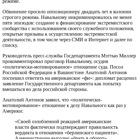
режиме.
Обвинение просило оппозиционеру двадцать лет в колонии
строгого режима. Навальному инкриминировалось не менее
пяти эпизодов: создание и финансирование экстремистского
сообщества с использованием своего служебного положения,
открытые призывы к осуществлению экстремистской
деятельности, в том числе через СМИ и Интернет и далее по
списку.
Руководитель пресс-службы Госдепартамента Мэттью Миллер
прокомментировал приговор Навальному, осудив
«политически-мотивированное» отношение суда. Посол
Российской Федерации в Вашингтоне Анатолий Антонов
поспешил ответить на американское «фи»: дипломат расценил
заявление Государственного департамента как попытку
вмешаться во дела российской стороны.
Анатолий Антонов заявил, что «политически-
мотивированное» отношение к делу Навального как раз у
Америки:
«Своей озлобленной реакцией американские
власти фактически подтверждают правильность
вердикта в отношении «берлинского пациента».
Администрации выгодно «брать в оборот»