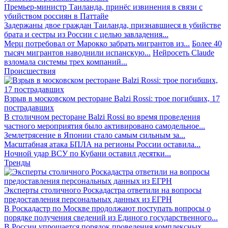
Премьер-министр Таиланда, принёс извинения в связи с
убийством россиян в Паттайе
Задержаны двое граждан Таиланда, признавшиеся в убийстве
брата и сестры из России с целью завладения...
Мерц потребовал от Марокко забрать мигрантов из...
Более 40
тысяч мигрантов наводнили испанскую...
Нейросеть Claude
взломала системы трех компаний...
Происшествия
Взрыв в московском ресторане Balzi Rossi: трое погибших, 17
пострадавших
В столичном ресторане Balzi Rossi во время проведения
частного мероприятия было активировано самодельное...
Землетрясение в Японии стало самым сильным за...
Масштабная атака БПЛА на регионы России оставила...
Ночной удар ВСУ по Кубани оставил десятки...
Тренды
Эксперты столичного Роскадастра ответили на вопросы
предоставления персональных данных из ЕГРН
В Роскадастр по Москве продолжают поступать вопросы о
порядке получения сведений из Единого государственного...
В России упрощается порядок проведения комплексных