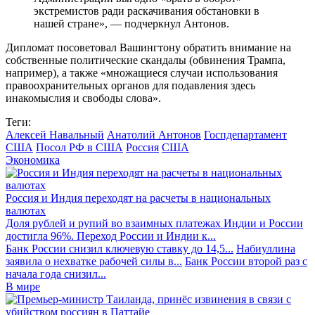
экстремистов ради раскачивания обстановки в
нашей стране», — подчеркнул Антонов.
Дипломат посоветовал Вашингтону обратить внимание на
собственные политические скандалы (обвинения Трампа,
например), а также «множащиеся случаи использования
правоохранительных органов для подавления здесь
инакомыслия и свободы слова».
Теги:
Алексей Навальный
Анатолий Антонов
Госпдепартамент
США
Посол РФ в США
Россия
США
Экономика
Россия и Индия переходят на расчеты в национальных
валютах
Доля рублей и рупий во взаимных платежах Индии и России
достигла 96%. Переход России и Индии к...
Банк России снизил ключевую ставку до 14,5...
Набиуллина
заявила о нехватке рабочей силы в...
Банк России второй раз с
начала года снизил...
В мире