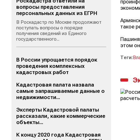
Роскадастра ответили на
проинфо
вопросы предоставления
экономи
персональных данных из ЕГРН
Армянск
В Роскадастр по Москве продолжают
такое р
поступать вопросы о порядке
получения сведений из Единого
Пашинян
государственного...
этом он
Теги:
Вл
В России упрощается порядок
проведения комплексных
кадастровых работ
Э
Кадастровая палата назвала
самые запрашиваемые данные о
недвижимости...
Эксперты Кадастровой палаты
рассказали, какие коммерческие
объекты...
К концу 2020 года Кадастровая