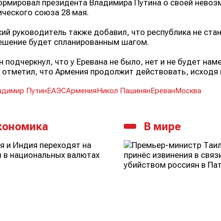
рмировал президента Владимира Путина о своей невоз
ческого союза 28 мая.
ий руководитель также добавил, что республика не ста
ешение будет спланированным шагом.
 подчеркнул, что у Еревана не было, нет и не будет на
 отметил, что Армения продолжит действовать, исходя 
адимир Путин
ЕАЭС
Армения
Никол Пашинян
Ереван
Москва
кономика
В мире