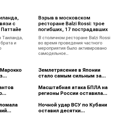
иланда,
Взрыв в московском
вязи с
ресторане Balzi Rossi: трое
 Паттайе
погибших, 17 пострадавших
 Таиланда,
В столичном ресторане Balzi Rossi
 брата и
во время проведения частного
ю
мероприятия было активировано
самодельное...
 Марокко
Землетрясение в Японии
...
стало самым сильным за...
антов
Масштабная атака БПЛА на
...
регионы России оставила...
зломала
Ночной удар ВСУ по Кубани
ий...
оставил десятки...