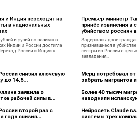
я и Индия переходят на
Премьер-министр Та
ты в национальных
принёс извинения в с
тах
убийством россиян в
ублей и рупий во взаимных
Задержаны двое граждан
ах Индии и России достигла
признавшиеся в убийстве
ереход России и Индии к...
сестры из России с цель
завладения...
России снизил ключевую
Мерц потребовал от
у до 14,5...
забрать мигрантов из
ллина заявила о
Более 40 тысяч мигр
тке рабочей силы в...
наводнили испанскую
России второй раз с
Нейросеть Claude в
а года снизил...
системы трех компан