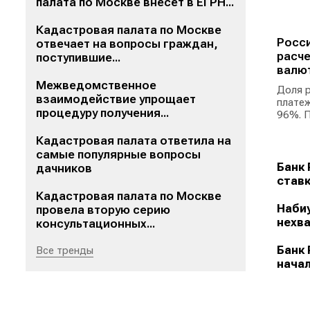
палата по Москве внесет в ЕГРН...
Кадастровая палата по Москве
Росси
отвечает на вопросы граждан,
расче
поступившие...
валю
Межведомственное
Доля р
взаимодействие упрощает
платеж
процедуру получения...
96%. П
Кадастровая палата ответила на
самые популярные вопросы
Банк 
дачников
ставк
Кадастровая палата по Москве
Набиу
провела вторую серию
нехва
консультационных...
Банк 
Все тренды
начал