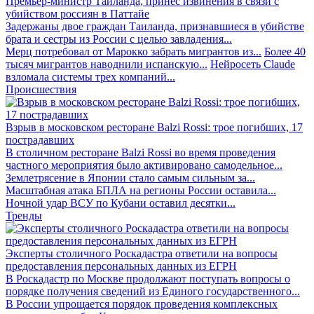
Премьер-министр Таиланда, принёс извинения в связи с
убийством россиян в Паттайе
Задержаны двое граждан Таиланда, признавшиеся в убийстве
брата и сестры из России с целью завладения...
Мерц потребовал от Марокко забрать мигрантов из...
Более 40
тысяч мигрантов наводнили испанскую...
Нейросеть Claude
взломала системы трех компаний...
Происшествия
Взрыв в московском ресторане Balzi Rossi: трое погибших, 17
пострадавших
В столичном ресторане Balzi Rossi во время проведения
частного мероприятия было активировано самодельное...
Землетрясение в Японии стало самым сильным за...
Масштабная атака БПЛА на регионы России оставила...
Ночной удар ВСУ по Кубани оставил десятки...
Тренды
Эксперты столичного Роскадастра ответили на вопросы
предоставления персональных данных из ЕГРН
В Роскадастр по Москве продолжают поступать вопросы о
порядке получения сведений из Единого государственного...
В России упрощается порядок проведения комплексных