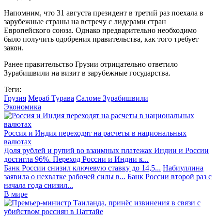
Напомним, что 31 августа президент в третий раз поехала в
зарубежные страны на встречу с лидерами стран
Европейского союза. Однако предварительно необходимо
было получить одобрения правительства, как того требует
закон.
Ранее правительство Грузии отрицательно ответило
Зурабишвили на визит в зарубежные государства.
Теги:
Грузия
Мераб Турава
Саломе Зурабишвили
Экономика
Россия и Индия переходят на расчеты в национальных
валютах
Доля рублей и рупий во взаимных платежах Индии и России
достигла 96%. Переход России и Индии к...
Банк России снизил ключевую ставку до 14,5...
Набиуллина
заявила о нехватке рабочей силы в...
Банк России второй раз с
начала года снизил...
В мире