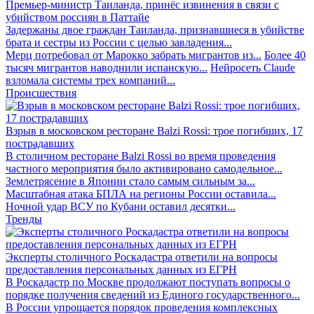
Премьер-министр Таиланда, принёс извинения в связи с
убийством россиян в Паттайе
Задержаны двое граждан Таиланда, признавшиеся в убийстве
брата и сестры из России с целью завладения...
Мерц потребовал от Марокко забрать мигрантов из...
Более 40
тысяч мигрантов наводнили испанскую...
Нейросеть Claude
взломала системы трех компаний...
Происшествия
Взрыв в московском ресторане Balzi Rossi: трое погибших, 17
пострадавших
В столичном ресторане Balzi Rossi во время проведения
частного мероприятия было активировано самодельное...
Землетрясение в Японии стало самым сильным за...
Масштабная атака БПЛА на регионы России оставила...
Ночной удар ВСУ по Кубани оставил десятки...
Тренды
Эксперты столичного Роскадастра ответили на вопросы
предоставления персональных данных из ЕГРН
В Роскадастр по Москве продолжают поступать вопросы о
порядке получения сведений из Единого государственного...
В России упрощается порядок проведения комплексных