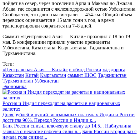
пойдет на север, через поселения Арпа и Макмал до Джалал-
Абада, где соединится с железнодорожной сетью Узбекистана.
Сообщается, что длина магистрали — 454-км. Общий объем
перевозок оценивается в 15 млн тонн в год, а время
транспортировки сократится на 7–8 дней.
Саммит «Центральная Азия — Китай» проходил с 18 по 19
мая. В конференции приняли участие президенты
Узбекистана, Казахстана, Кыргызстана, Таджикистана и
Туркменистана.
Теги:
«Центральная Азия — Китай»
в обход России
ж/д дорога
Казахстан
Китай
Кыргызстан
саммит ШОС
Таджикистан
Туркменистан
Узбекистан
Экономика
Россия и Индия переходят на расчеты в национальных
валютах
Доля рублей и рупий во взаимных платежах Индии и России
достигла 96%. Переход России и Индии к...
Банк России снизил ключевую ставку до 14,5...
Набиуллина
заявила о нехватке рабочей силы в...
Банк России второй раз с
начала года снизил...