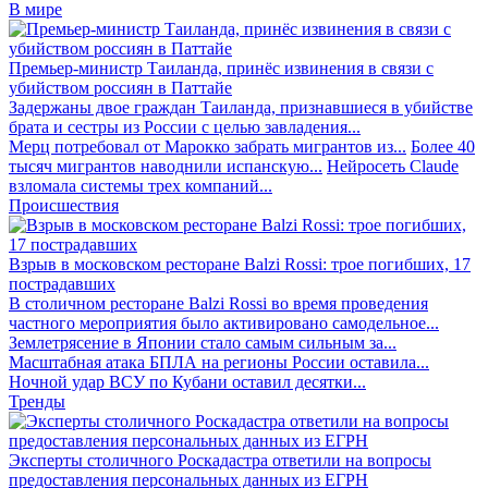
В мире
Премьер-министр Таиланда, принёс извинения в связи с
убийством россиян в Паттайе
Задержаны двое граждан Таиланда, признавшиеся в убийстве
брата и сестры из России с целью завладения...
Мерц потребовал от Марокко забрать мигрантов из...
Более 40
тысяч мигрантов наводнили испанскую...
Нейросеть Claude
взломала системы трех компаний...
Происшествия
Взрыв в московском ресторане Balzi Rossi: трое погибших, 17
пострадавших
В столичном ресторане Balzi Rossi во время проведения
частного мероприятия было активировано самодельное...
Землетрясение в Японии стало самым сильным за...
Масштабная атака БПЛА на регионы России оставила...
Ночной удар ВСУ по Кубани оставил десятки...
Тренды
Эксперты столичного Роскадастра ответили на вопросы
предоставления персональных данных из ЕГРН