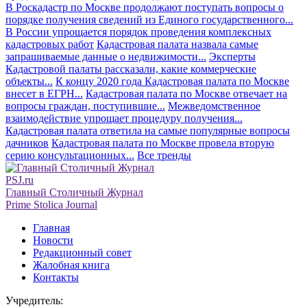
В Роскадастр по Москве продолжают поступать вопросы о
порядке получения сведений из Единого государственного...
В России упрощается порядок проведения комплексных
кадастровых работ
Кадастровая палата назвала самые
запрашиваемые данные о недвижимости...
Эксперты
Кадастровой палаты рассказали, какие коммерческие
объекты...
К концу 2020 года Кадастровая палата по Москве
внесет в ЕГРН...
Кадастровая палата по Москве отвечает на
вопросы граждан, поступившие...
Межведомственное
взаимодействие упрощает процедуру получения...
Кадастровая палата ответила на самые популярные вопросы
дачников
Кадастровая палата по Москве провела вторую
серию консультационных...
Все тренды
PSJ.ru
Главный Столичный Журнал
Prime Stolica Journal
Главная
Новости
Редакционный совет
Жалобная книга
Контакты
Учредитель: