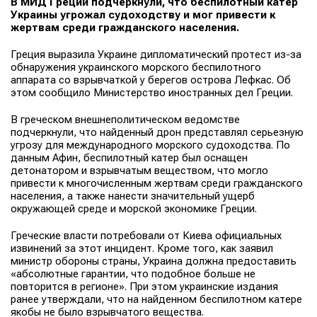
В МИД Греции подчеркнули, что беспилотный катер
Украины угрожал судоходству и мог привести к
жертвам среди гражданского населения.
Греция выразила Украине дипломатический протест из-за
обнаружения украинского морского беспилотного
аппарата со взрывчаткой у берегов острова Лефкас. Об
этом сообщило Министерство иностранных дел Греции.
В греческом внешнеполитическом ведомстве
подчеркнули, что найденный дрон представлял серьезную
угрозу для международного морского судоходства. По
данным Афин, беспилотный катер был оснащен
детонатором и взрывчатым веществом, что могло
привести к многочисленным жертвам среди гражданского
населения, а также нанести значительный ущерб
окружающей среде и морской экономике Греции.
Греческие власти потребовали от Киева официальных
извинений за этот инцидент. Кроме того, как заявил
министр обороны страны, Украина должна предоставить
«абсолютные гарантии, что подобное больше не
повторится в регионе». При этом украинские издания
ранее утверждали, что на найденном беспилотном катере
якобы не было взрывчатого вещества.