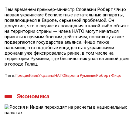
Тем временем премьер-министр Словакии Роберт Фицо
назвал украинские беспилотные летательные аппараты,
появляющиеся в Европе, серьезной проблемой. Он
допустил, что в случае их попадания в какой-либо объект
на территории страны — члена НАТО могут начаться
призывы к прямым боевым действиям, поскольку атаке
подвергаются государства альянса. Фицо также
напомнил, что подобные инциденты с украинскими
дронами уже фиксировались ранее, в том числе на
территории Румынии, где беспилотник упал на жилой дом
в городе Галац.
Теги:
Греция
Киев
Украина
НАТО
Европа Румыния
Роберт Фицо
Экономика