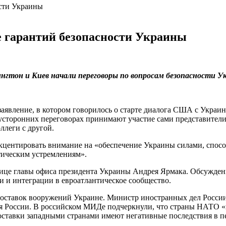
 гарантий безопасности Украины
тон и Киев начали переговоры по вопросам безопасности У
аявление, в котором говорилось о старте диалога США с Украи
вусторонних переговорах принимают участие сами представители
леги с другой.
кцентировать внимание на «обеспечение Украины силами, спосо
нтическим устремлениям».
лице главы офиса президента Украины Андрея Ярмака. Обсужден
 и интеграции в евроатлантическое сообщество.
оставок вооружений Украине. Министр иностранных дел России 
 России. В российском МИДе подчеркнули, что страны НАТО «иг
оставки западными странами имеют негативные последствия в п