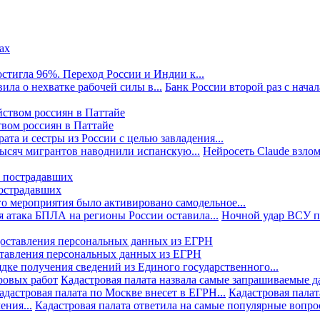
стигла 96%. Переход России и Индии к...
ила о нехватке рабочей силы в...
Банк России второй раз с начала
твом россиян в Паттайе
та и сестры из России с целью завладения...
тысяч мигрантов наводнили испанскую...
Нейросеть Claude взлом
пострадавших
го мероприятия было активировано самодельное...
 атака БПЛА на регионы России оставила...
Ночной удар ВСУ по
ставления персональных данных из ЕГРН
дке получения сведений из Единого государственного...
ровых работ
Кадастровая палата назвала самые запрашиваемые д
адастровая палата по Москве внесет в ЕГРН...
Кадастровая палат
ния...
Кадастровая палата ответила на самые популярные вопр