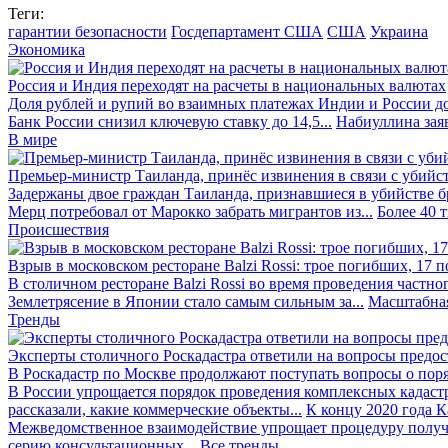
Теги:
гарантии безопасности
Госдепартамент США
США
Украина
Экономика
Россия и Индия переходят на расчеты в национальных валютах
Доля рублей и рупий во взаимных платежах Индии и России до
Банк России снизил ключевую ставку до 14,5...
Набиуллина заяв
В мире
Премьер-министр Таиланда, принёс извинения в связи с убийс
Задержаны двое граждан Таиланда, признавшиеся в убийстве бра
Мерц потребовал от Марокко забрать мигрантов из...
Более 40 
Происшествия
Взрыв в московском ресторане Balzi Rossi: трое погибших, 17 
В столичном ресторане Balzi Rossi во время проведения частно
Землетрясение в Японии стало самым сильным за...
Масштабная
Тренды
Эксперты столичного Роскадастра ответили на вопросы предо
В Роскадастр по Москве продолжают поступать вопросы о поря
В России упрощается порядок проведения комплексных кадаст
рассказали, какие коммерческие объекты...
К концу 2020 года К
Межведомственное взаимодействие упрощает процедуру получе
серию консультационных...
Все тренды