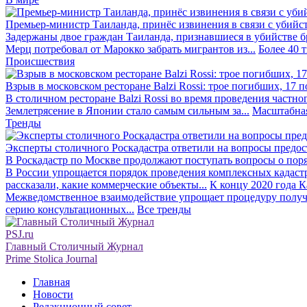
Премьер-министр Таиланда, принёс извинения в связи с убийс
Задержаны двое граждан Таиланда, признавшиеся в убийстве бра
Мерц потребовал от Марокко забрать мигрантов из...
Более 40 
Происшествия
Взрыв в московском ресторане Balzi Rossi: трое погибших, 17 
В столичном ресторане Balzi Rossi во время проведения частно
Землетрясение в Японии стало самым сильным за...
Масштабная
Тренды
Эксперты столичного Роскадастра ответили на вопросы предо
В Роскадастр по Москве продолжают поступать вопросы о поря
В России упрощается порядок проведения комплексных кадаст
рассказали, какие коммерческие объекты...
К концу 2020 года К
Межведомственное взаимодействие упрощает процедуру получе
серию консультационных...
Все тренды
PSJ.ru
Главный Столичный Журнал
Prime Stolica Journal
Главная
Новости
Редакционный совет