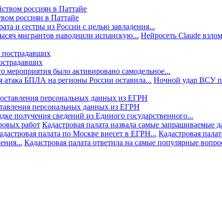
твом россиян в Паттайе
та и сестры из России с целью завладения...
тысяч мигрантов наводнили испанскую...
Нейросеть Claude взлом
пострадавших
го мероприятия было активировано самодельное...
 атака БПЛА на регионы России оставила...
Ночной удар ВСУ по
ставления персональных данных из ЕГРН
дке получения сведений из Единого государственного...
ровых работ
Кадастровая палата назвала самые запрашиваемые д
адастровая палата по Москве внесет в ЕГРН...
Кадастровая палат
ния...
Кадастровая палата ответила на самые популярные вопр