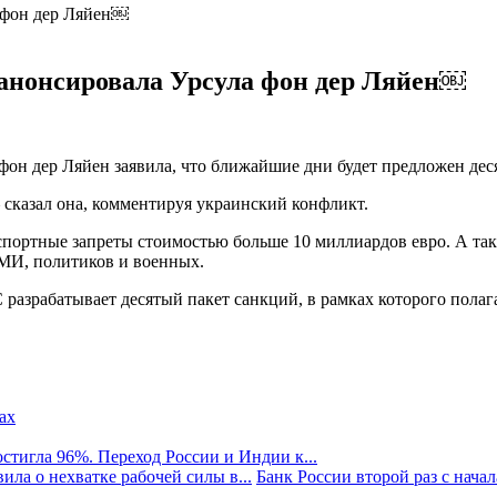
 анонсировала Урсула фон дер Ляйен￼
фон дер Ляйен заявила, что ближайшие дни будет предложен дес
 сказал она, комментируя украинский конфликт.
кспортные запреты стоимостью больше 10 миллиардов евро. А т
МИ, политиков и военных.
 разрабатывает десятый пакет санкций, в рамках которого пола
стигла 96%. Переход России и Индии к...
ила о нехватке рабочей силы в...
Банк России второй раз с начала