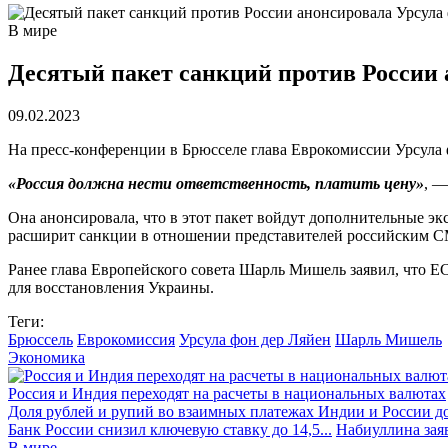
В мире
Десятый пакет санкций против России
09.02.2023
На пресс-конференции в Брюсселе глава Еврокомиссии Урсула 
«Россия должна нести ответственность, платить цену»
, —
Она анонсировала, что в этот пакет войдут дополнительные э
расширит санкции в отношении представителей российским С
Ранее глава Европейского совета Шарль Мишель заявил, что ЕС
для восстановления Украины.
Теги:
Брюссель
Еврокомиссия
Урсула фон дер Ляйен
Шарль Мишель
Экономика
Россия и Индия переходят на расчеты в национальных валютах
Доля рублей и рупий во взаимных платежах Индии и России до
Банк России снизил ключевую ставку до 14,5...
Набиуллина заяв
В мире