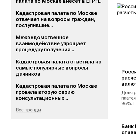
палата по Москве внесет в ЕГРН...
Кадастровая палата по Москве
отвечает на вопросы граждан,
поступившие...
Межведомственное
взаимодействие упрощает
процедуру получения...
Кадастровая палата ответила на
самые популярные вопросы
Росси
дачников
расче
валю
Кадастровая палата по Москве
провела вторую серию
Доля р
консультационных...
платеж
96%. П
Все тренды
Банк 
ставк