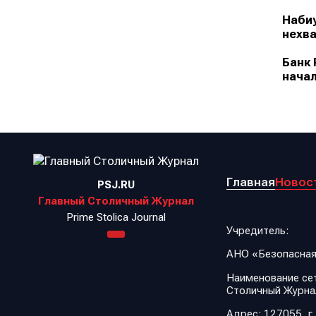
Набиу
нехва
Банк 
начал
Главная
Новос
PSJ.RU
Главный Столичный Журнал
Prime Stolica Journal
Учредитель:
АНО «Безопасная
Наименование сет
Столичный Журна
Адрес: 127055, г.