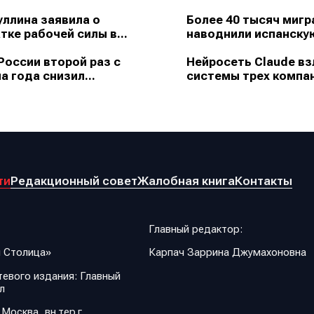
ллина заявила о
Более 40 тысяч мигр
тке рабочей силы в...
наводнили испанскую
России второй раз с
Нейросеть Claude в
а года снизил...
системы трех компан
ти
Редакционный совет
Жалобная книга
Контакты
Главный редактор:
 Столица»
Карпач Заррина Джумахоновна
евого издания: Главный
л
 Москва, вн.тер.г.