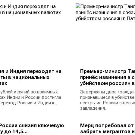
я и Индия переходят на
Премьер-министр Та
ты в национальных
принёс извинения в с
тах
убийством россиян в
ублей и рупий во взаимных
Задержаны двое граждан
ах Индии и России достигла
признавшиеся в убийстве
ереход России и Индии к...
сестры из России с цель
завладения...
России снизил ключевую
Мерц потребовал от
у до 14,5...
забрать мигрантов из