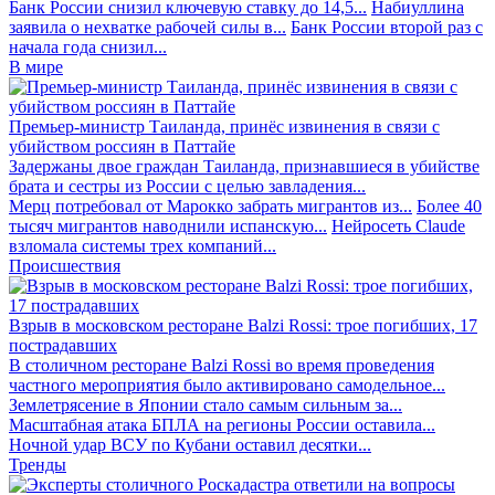
Банк России снизил ключевую ставку до 14,5...
Набиуллина
заявила о нехватке рабочей силы в...
Банк России второй раз с
начала года снизил...
В мире
Премьер-министр Таиланда, принёс извинения в связи с
убийством россиян в Паттайе
Задержаны двое граждан Таиланда, признавшиеся в убийстве
брата и сестры из России с целью завладения...
Мерц потребовал от Марокко забрать мигрантов из...
Более 40
тысяч мигрантов наводнили испанскую...
Нейросеть Claude
взломала системы трех компаний...
Происшествия
Взрыв в московском ресторане Balzi Rossi: трое погибших, 17
пострадавших
В столичном ресторане Balzi Rossi во время проведения
частного мероприятия было активировано самодельное...
Землетрясение в Японии стало самым сильным за...
Масштабная атака БПЛА на регионы России оставила...
Ночной удар ВСУ по Кубани оставил десятки...
Тренды