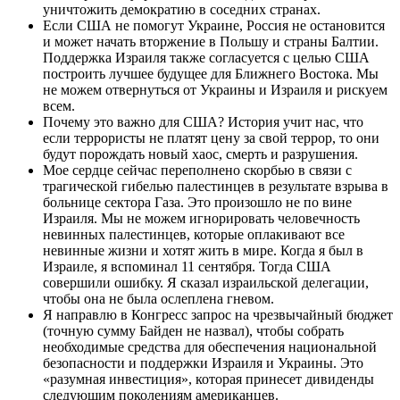
уничтожить демократию в соседних странах.
Если США не помогут Украине, Россия не остановится
и может начать вторжение в Польшу и страны Балтии.
Поддержка Израиля также согласуется с целью США
построить лучшее будущее для Ближнего Востока. Мы
не можем отвернуться от Украины и Израиля и рискуем
всем.
Почему это важно для США? История учит нас, что
если террористы не платят цену за свой террор, то они
будут порождать новый хаос, смерть и разрушения.
Мое сердце сейчас переполнено скорбью в связи с
трагической гибелью палестинцев в результате взрыва в
больнице сектора Газа. Это произошло не по вине
Израиля. Мы не можем игнорировать человечность
невинных палестинцев, которые оплакивают все
невинные жизни и хотят жить в мире. Когда я был в
Израиле, я вспоминал 11 сентября. Тогда США
совершили ошибку. Я сказал израильской делегации,
чтобы она не была ослеплена гневом.
Я направлю в Конгресс запрос на чрезвычайный бюджет
(точную сумму Байден не назвал), чтобы собрать
необходимые средства для обеспечения национальной
безопасности и поддержки Израиля и Украины. Это
«разумная инвестиция», которая принесет дивиденды
следующим поколениям американцев.