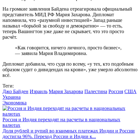
На громкие заявления Байдена отреагировала официальный
представитель МИД РФ Мария Захарова. Дипломат
напомнила, что «разумной инвестицией» Запад раньше
называл «борьбой за свободу и демократию» — то есть,
теперь Вашингтон уже даже не скрывает, что это просто
расчёт.
«Как говорится, ничего личного, просто бизнес»,
— заявила Мария Владимировна.
Дипломат добавила, что судя по всему, «у тех, кто подобным
образом судит о дивидендах на крови», уже умерло абсолютно
всё.
Теги:
Джо Байден
Израиль
Мария Захарова
Палестина
Россия
США
Украина
Экономика
Россия и Индия переходят на расчеты в национальных
валютах
Доля рублей и рупий во взаимных платежах Индии и России
достигла 96%. Переход России и Индии к...