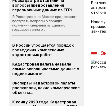
Роскадастра ответили на
В столи
вопросы предоставления
автомат
персональных данных из ЕГРН
отключе
В Роскадастр по Москве продолжают
поступать вопросы о порядке
Новое у
получения сведений из Единого
произво
государственного...
заинтер
В России упрощается порядок
проведения комплексных
Э
кадастровых работ
Кадастровая палата назвала
самые запрашиваемые данные о
недвижимости...
Эксперты Кадастровой палаты
рассказали, какие коммерческие
объекты...
К концу 2020 года Кадастровая