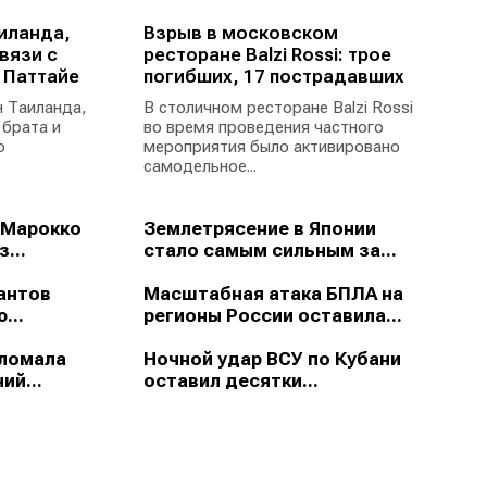
иланда,
Взрыв в московском
вязи с
ресторане Balzi Rossi: трое
 Паттайе
погибших, 17 пострадавших
 Таиланда,
В столичном ресторане Balzi Rossi
 брата и
во время проведения частного
ю
мероприятия было активировано
самодельное...
 Марокко
Землетрясение в Японии
...
стало самым сильным за...
антов
Масштабная атака БПЛА на
...
регионы России оставила...
зломала
Ночной удар ВСУ по Кубани
ий...
оставил десятки...