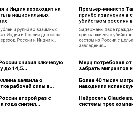
я и Индия переходят на
Премьер-министр Та
ты в национальных
принёс извинения в с
тах
убийством россиян в
ублей и рупий во взаимных
Задержаны двое граждан
ах Индии и России достигла
признавшиеся в убийстве
ереход России и Индии к...
сестры из России с цель
завладения...
России снизил ключевую
Мерц потребовал от
у до 14,5...
забрать мигрантов из
ллина заявила о
Более 40 тысяч мигр
тке рабочей силы в...
наводнили испанскую
России второй раз с
Нейросеть Claude в
а года снизил...
системы трех компан