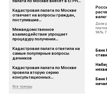
палата по Москве внесет в ЕГРН...
Росси
Кадастровая палата по Москве
расче
отвечает на вопросы граждан,
валю
поступившие...
Доля р
платеж
Межведомственное
96%. П
взаимодействие упрощает
процедуру получения...
Кадастровая палата ответила на
Банк 
самые популярные вопросы
ставк
дачников
Набиу
Кадастровая палата по Москве
нехва
провела вторую серию
консультационных...
Банк 
начал
Все тренды