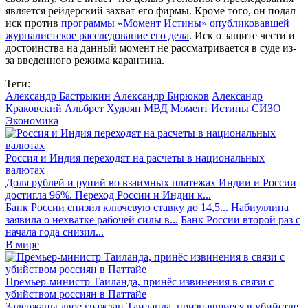
является рейдерский захват его фирмы. Кроме того, он подал
иск против
программы «Момент Истины» опубликовавшей
журналистское расследование его дела
. Иск о защите чести и
достоинства на данный момент не рассматривается в суде из-
за введенного режима карантина.
Теги:
Александр Бастрыкин
Александр Бирюков
Александр
Краковский
Альбрет Худоян
МВД
Момент Истины
СИЗО
Экономика
Россия и Индия переходят на расчеты в национальных
валютах
Доля рублей и рупий во взаимных платежах Индии и России
достигла 96%. Переход России и Индии к...
Банк России снизил ключевую ставку до 14,5...
Набиуллина
заявила о нехватке рабочей силы в...
Банк России второй раз с
начала года снизил...
В мире
Премьер-министр Таиланда, принёс извинения в связи с
убийством россиян в Паттайе
Задержаны двое граждан Таиланда, признавшиеся в убийстве