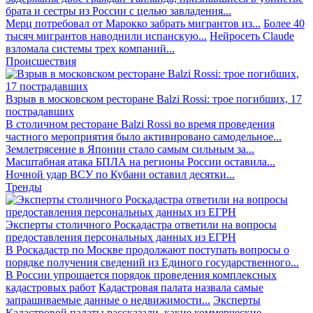
брата и сестры из России с целью завладения...
Мерц потребовал от Марокко забрать мигрантов из...
Более 40
тысяч мигрантов наводнили испанскую...
Нейросеть Claude
взломала системы трех компаний...
Происшествия
Взрыв в московском ресторане Balzi Rossi: трое погибших, 17
пострадавших
В столичном ресторане Balzi Rossi во время проведения
частного мероприятия было активировано самодельное...
Землетрясение в Японии стало самым сильным за...
Масштабная атака БПЛА на регионы России оставила...
Ночной удар ВСУ по Кубани оставил десятки...
Тренды
Эксперты столичного Роскадастра ответили на вопросы
предоставления персональных данных из ЕГРН
В Роскадастр по Москве продолжают поступать вопросы о
порядке получения сведений из Единого государственного...
В России упрощается порядок проведения комплексных
кадастровых работ
Кадастровая палата назвала самые
запрашиваемые данные о недвижимости...
Эксперты
Кадастровой палаты рассказали, какие коммерческие