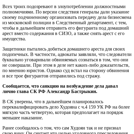
Всех троих подозревают в злоупотреблении должностными
полномочиями. По версии следствия генералы дали указание
своему подчиненному организовать передачу дела бизнесмена
из московской полиции в Следственный департамент, с тем,
чтобы в дальнейшем отправить его фигуранта под домашний
арест вместо содержания в СИЗО, а также снять арест с его
имущества.
Защитники пытались добиться домашнего ареста для своих
подопечных. В частности, адвокаты заявляли, что следователи
буквально уговаривали обвиняемых сознаться в том, что они
не совершали. При этом в деле нет каких-либо доказательств,
по мнению юристов. Однако суд встал на сторону обвинения
и все трое фигурантов отправились под стражу.
Сообщается, что санкцию на возбуждение дела давал
лично глава СК РФ Александр Бастрыкин.
В СК уверены, что в дальнейшем планировалось
переквалифицировать дело Худояна с ч.4 159 УК РФ на более
мягкую часть четвертую, которая предполагает на порядок
меньшее наказание.
Ранее сообщалось о том, что сам Худоян так и не признал
свою вину. Он считает что целью уголовного преследования