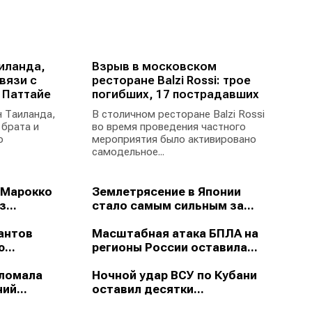
иланда,
Взрыв в московском
вязи с
ресторане Balzi Rossi: трое
 Паттайе
погибших, 17 пострадавших
 Таиланда,
В столичном ресторане Balzi Rossi
 брата и
во время проведения частного
ю
мероприятия было активировано
самодельное...
 Марокко
Землетрясение в Японии
...
стало самым сильным за...
антов
Масштабная атака БПЛА на
...
регионы России оставила...
зломала
Ночной удар ВСУ по Кубани
ий...
оставил десятки...