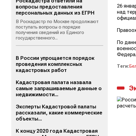
Роскадастра ответили на
26 янва
вопросы предоставления
над тер
персональных данных из ЕГРН
официал
В Роскадастр по Москве продолжают
поступать вопросы о порядке
Правоох
получения сведений из Единого
государственного...
По данн
военнос
Федерал
В России упрощается порядок
проведения комплексных
Теги:
Бе
кадастровых работ
Кадастровая палата назвала
Э
самые запрашиваемые данные о
недвижимости...
Эксперты Кадастровой палаты
рассказали, какие коммерческие
объекты...
К концу 2020 года Кадастровая