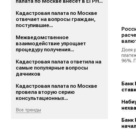
палата по Москве внесет в ЕГРН...
Кадастровая палата по Москве
отвечает на вопросы граждан,
поступившие...
Росси
расче
Межведомственное
валю
взаимодействие упрощает
процедуру получения...
Доля р
платеж
96%. П
Кадастровая палата ответила на
самые популярные вопросы
дачников
Банк 
Кадастровая палата по Москве
ставк
провела вторую серию
консультационных...
Набиу
нехва
Все тренды
Банк 
начал