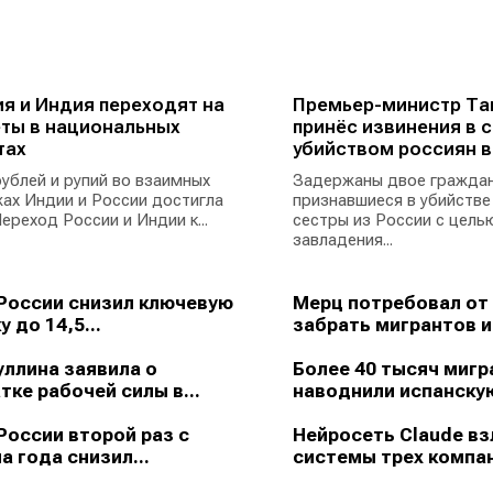
я и Индия переходят на
Премьер-министр Та
ты в национальных
принёс извинения в с
тах
убийством россиян в
ублей и рупий во взаимных
Задержаны двое граждан
ах Индии и России достигла
признавшиеся в убийстве
ереход России и Индии к...
сестры из России с цель
завладения...
России снизил ключевую
Мерц потребовал от
у до 14,5...
забрать мигрантов из
ллина заявила о
Более 40 тысяч мигр
тке рабочей силы в...
наводнили испанскую
России второй раз с
Нейросеть Claude в
а года снизил...
системы трех компан