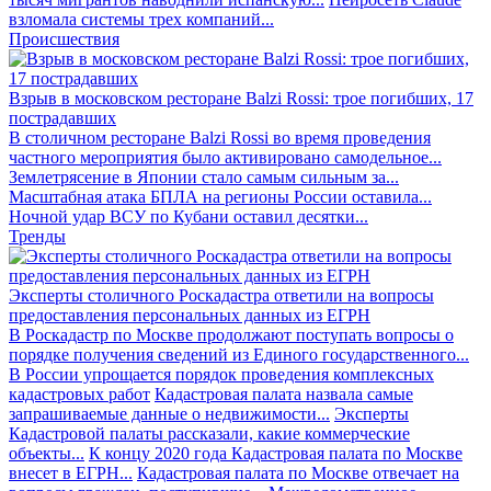
взломала системы трех компаний...
Происшествия
Взрыв в московском ресторане Balzi Rossi: трое погибших, 17
пострадавших
В столичном ресторане Balzi Rossi во время проведения
частного мероприятия было активировано самодельное...
Землетрясение в Японии стало самым сильным за...
Масштабная атака БПЛА на регионы России оставила...
Ночной удар ВСУ по Кубани оставил десятки...
Тренды
Эксперты столичного Роскадастра ответили на вопросы
предоставления персональных данных из ЕГРН
В Роскадастр по Москве продолжают поступать вопросы о
порядке получения сведений из Единого государственного...
В России упрощается порядок проведения комплексных
кадастровых работ
Кадастровая палата назвала самые
запрашиваемые данные о недвижимости...
Эксперты
Кадастровой палаты рассказали, какие коммерческие
объекты...
К концу 2020 года Кадастровая палата по Москве
внесет в ЕГРН...
Кадастровая палата по Москве отвечает на