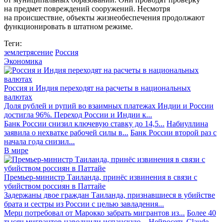
на предмет повреждений сооружений. Несмотря
на происшествие, объекты жизнеобеспечения продолжают
функционировать в штатном режиме.
Теги:
землетрясение
Россия
Экономика
Россия и Индия переходят на расчеты в национальных
валютах
Доля рублей и рупий во взаимных платежах Индии и России
достигла 96%. Переход России и Индии к...
Банк России снизил ключевую ставку до 14,5...
Набиуллина
заявила о нехватке рабочей силы в...
Банк России второй раз с
начала года снизил...
В мире
Премьер-министр Таиланда, принёс извинения в связи с
убийством россиян в Паттайе
Задержаны двое граждан Таиланда, признавшиеся в убийстве
брата и сестры из России с целью завладения...
Мерц потребовал от Марокко забрать мигрантов из...
Более 40
тысяч мигрантов наводнили испанскую...
Нейросеть Claude