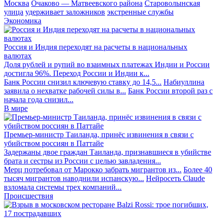
Москва
Очаково — Матвеевского района
Староволынская
улица
удерживает заложников
экстренные службы
Экономика
Россия и Индия переходят на расчеты в национальных
валютах
Доля рублей и рупий во взаимных платежах Индии и России
достигла 96%. Переход России и Индии к...
Банк России снизил ключевую ставку до 14,5...
Набиуллина
заявила о нехватке рабочей силы в...
Банк России второй раз с
начала года снизил...
В мире
Премьер-министр Таиланда, принёс извинения в связи с
убийством россиян в Паттайе
Задержаны двое граждан Таиланда, признавшиеся в убийстве
брата и сестры из России с целью завладения...
Мерц потребовал от Марокко забрать мигрантов из...
Более 40
тысяч мигрантов наводнили испанскую...
Нейросеть Claude
взломала системы трех компаний...
Происшествия