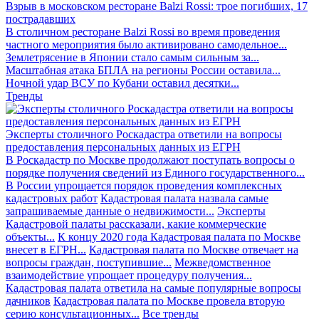
Взрыв в московском ресторане Balzi Rossi: трое погибших, 17
пострадавших
В столичном ресторане Balzi Rossi во время проведения
частного мероприятия было активировано самодельное...
Землетрясение в Японии стало самым сильным за...
Масштабная атака БПЛА на регионы России оставила...
Ночной удар ВСУ по Кубани оставил десятки...
Тренды
Эксперты столичного Роскадастра ответили на вопросы
предоставления персональных данных из ЕГРН
В Роскадастр по Москве продолжают поступать вопросы о
порядке получения сведений из Единого государственного...
В России упрощается порядок проведения комплексных
кадастровых работ
Кадастровая палата назвала самые
запрашиваемые данные о недвижимости...
Эксперты
Кадастровой палаты рассказали, какие коммерческие
объекты...
К концу 2020 года Кадастровая палата по Москве
внесет в ЕГРН...
Кадастровая палата по Москве отвечает на
вопросы граждан, поступившие...
Межведомственное
взаимодействие упрощает процедуру получения...
Кадастровая палата ответила на самые популярные вопросы
дачников
Кадастровая палата по Москве провела вторую
серию консультационных...
Все тренды