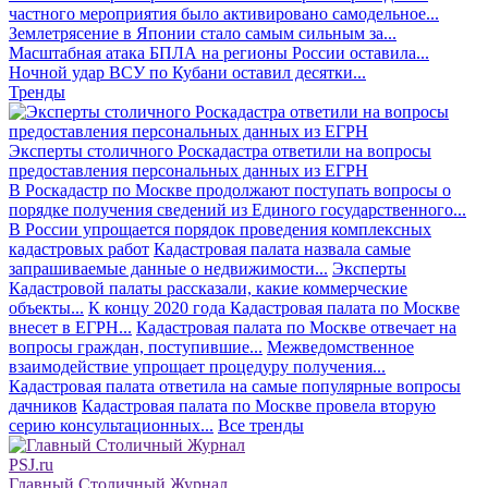
частного мероприятия было активировано самодельное...
Землетрясение в Японии стало самым сильным за...
Масштабная атака БПЛА на регионы России оставила...
Ночной удар ВСУ по Кубани оставил десятки...
Тренды
Эксперты столичного Роскадастра ответили на вопросы
предоставления персональных данных из ЕГРН
В Роскадастр по Москве продолжают поступать вопросы о
порядке получения сведений из Единого государственного...
В России упрощается порядок проведения комплексных
кадастровых работ
Кадастровая палата назвала самые
запрашиваемые данные о недвижимости...
Эксперты
Кадастровой палаты рассказали, какие коммерческие
объекты...
К концу 2020 года Кадастровая палата по Москве
внесет в ЕГРН...
Кадастровая палата по Москве отвечает на
вопросы граждан, поступившие...
Межведомственное
взаимодействие упрощает процедуру получения...
Кадастровая палата ответила на самые популярные вопросы
дачников
Кадастровая палата по Москве провела вторую
серию консультационных...
Все тренды
PSJ.ru
Главный Столичный Журнал