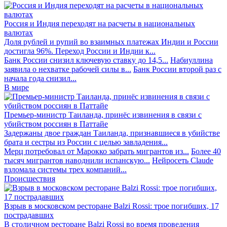
Россия и Индия переходят на расчеты в национальных
валютах
Доля рублей и рупий во взаимных платежах Индии и России
достигла 96%. Переход России и Индии к...
Банк России снизил ключевую ставку до 14,5...
Набиуллина
заявила о нехватке рабочей силы в...
Банк России второй раз с
начала года снизил...
В мире
Премьер-министр Таиланда, принёс извинения в связи с
убийством россиян в Паттайе
Задержаны двое граждан Таиланда, признавшиеся в убийстве
брата и сестры из России с целью завладения...
Мерц потребовал от Марокко забрать мигрантов из...
Более 40
тысяч мигрантов наводнили испанскую...
Нейросеть Claude
взломала системы трех компаний...
Происшествия
Взрыв в московском ресторане Balzi Rossi: трое погибших, 17
пострадавших
В столичном ресторане Balzi Rossi во время проведения