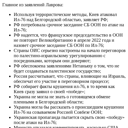
Главное из заявлений Лаврова:
Используя террористические методы, Киев атаковал
Ил-76 над Белгородской областью, заявляет РФ;
РФ потребовала срочное заседание СБ ООН по атаке на
Ил-76;
РФ надеется, что французское председательство в ООН
не повторит Великобританию в апреле 2022 года и
назовет срочное заседание СБ ООН по Ил-76;
Страны ОИС серьезно настроены на начало переговоров
по палестино-израильскому урегулированию с
посредниками, которым они доверяют;
РФ обеспокоена заявлениями Нетаньяху о том, что не
будет создаваться палестинское государство;
Россия рассчитывает, что страны, влияющие на Израиль,
обеспечат его участие в переговорном процессе;
РФ собирает факты крушения ил-76, в то время как
Киев сразу заявил о своей «победе»;
Украина не могла не знать о готовящемся обмене
пленными в Белгородской области;
Украина могла бы рассказать о происшедшем крушении
Ил-76 на созываемом Россией Совбезе ООН;
Украинская пропаганда пытается скрыть свою «победу»
после атаки на Ил-76;
Министр отказался комментировать, насколько США