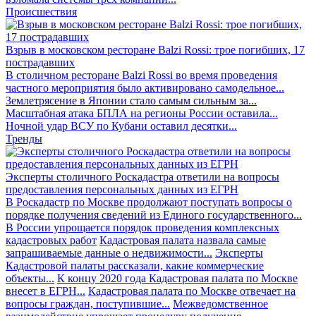
Происшествия
Взрыв в московском ресторане Balzi Rossi: трое погибших, 17
пострадавших
В столичном ресторане Balzi Rossi во время проведения
частного мероприятия было активировано самодельное...
Землетрясение в Японии стало самым сильным за...
Масштабная атака БПЛА на регионы России оставила...
Ночной удар ВСУ по Кубани оставил десятки...
Тренды
Эксперты столичного Роскадастра ответили на вопросы
предоставления персональных данных из ЕГРН
В Роскадастр по Москве продолжают поступать вопросы о
порядке получения сведений из Единого государственного...
В России упрощается порядок проведения комплексных
кадастровых работ
Кадастровая палата назвала самые
запрашиваемые данные о недвижимости...
Эксперты
Кадастровой палаты рассказали, какие коммерческие
объекты...
К концу 2020 года Кадастровая палата по Москве
внесет в ЕГРН...
Кадастровая палата по Москве отвечает на
вопросы граждан, поступившие...
Межведомственное