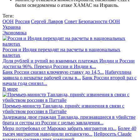
были осведомлены о атаке ХАМАС на Израиль.
Теги:
ООН
Россия
Сергей Лавров
Совет Безопасности ООН
Украина
Экономика
Россия и Индия переходят на расчеты в национальных
валютах
Доля рублей и рупий во взаимных платежах Индии и России
достигла 96%. Переход России и Индии к...
Банк России снизил ключевую ставку до 14,5...
Набиуллина
заявила о нехватке рабочей силы в...
Банк России второй раз с
начала года снизил...
В мире
Премьер-министр Таиланда, принёс извинения в связи с
убийством россиян в Паттайе
Задержаны двое граждан Таиланда, признавшиеся в убийстве
брата и сестры из России с целью завладения...
Мерц потребовал от Марокко забрать мигрантов из...
Более 40
тысяч мигрантов наводнили испанскую...
Нейросеть Claude
взломала системы трех компаний...