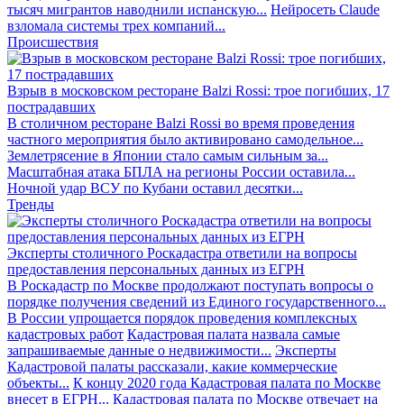
тысяч мигрантов наводнили испанскую...
Нейросеть Claude
взломала системы трех компаний...
Происшествия
Взрыв в московском ресторане Balzi Rossi: трое погибших, 17
пострадавших
В столичном ресторане Balzi Rossi во время проведения
частного мероприятия было активировано самодельное...
Землетрясение в Японии стало самым сильным за...
Масштабная атака БПЛА на регионы России оставила...
Ночной удар ВСУ по Кубани оставил десятки...
Тренды
Эксперты столичного Роскадастра ответили на вопросы
предоставления персональных данных из ЕГРН
В Роскадастр по Москве продолжают поступать вопросы о
порядке получения сведений из Единого государственного...
В России упрощается порядок проведения комплексных
кадастровых работ
Кадастровая палата назвала самые
запрашиваемые данные о недвижимости...
Эксперты
Кадастровой палаты рассказали, какие коммерческие
объекты...
К концу 2020 года Кадастровая палата по Москве
внесет в ЕГРН...
Кадастровая палата по Москве отвечает на