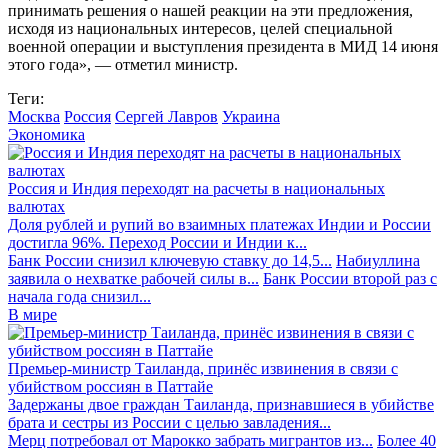
принимать решения о нашей реакции на эти предложения,
исходя из национальных интересов, целей специальной
военной операции и выступления президента в МИД 14 июня
этого года», — отметил министр.
Теги:
Москва
Россия
Сергей Лавров
Украина
Экономика
Россия и Индия переходят на расчеты в национальных
валютах
Доля рублей и рупий во взаимных платежах Индии и России
достигла 96%. Переход России и Индии к...
Банк России снизил ключевую ставку до 14,5...
Набиуллина
заявила о нехватке рабочей силы в...
Банк России второй раз с
начала года снизил...
В мире
Премьер-министр Таиланда, принёс извинения в связи с
убийством россиян в Паттайе
Задержаны двое граждан Таиланда, признавшиеся в убийстве
брата и сестры из России с целью завладения...
Мерц потребовал от Марокко забрать мигрантов из...
Более 40