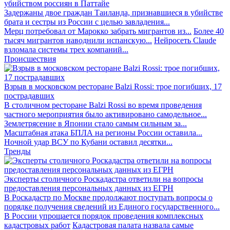
убийством россиян в Паттайе
Задержаны двое граждан Таиланда, признавшиеся в убийстве
брата и сестры из России с целью завладения...
Мерц потребовал от Марокко забрать мигрантов из...
Более 40
тысяч мигрантов наводнили испанскую...
Нейросеть Claude
взломала системы трех компаний...
Происшествия
Взрыв в московском ресторане Balzi Rossi: трое погибших, 17
пострадавших
В столичном ресторане Balzi Rossi во время проведения
частного мероприятия было активировано самодельное...
Землетрясение в Японии стало самым сильным за...
Масштабная атака БПЛА на регионы России оставила...
Ночной удар ВСУ по Кубани оставил десятки...
Тренды
Эксперты столичного Роскадастра ответили на вопросы
предоставления персональных данных из ЕГРН
В Роскадастр по Москве продолжают поступать вопросы о
порядке получения сведений из Единого государственного...
В России упрощается порядок проведения комплексных
кадастровых работ
Кадастровая палата назвала самые