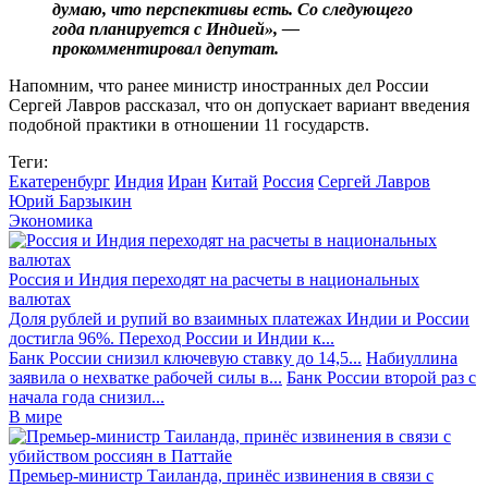
думаю, что перспективы есть. Со следующего
года планируется с Индией», —
прокомментировал депутат.
Напомним, что ранее министр иностранных дел России
Сергей Лавров рассказал, что он допускает вариант введения
подобной практики в отношении 11 государств.
Теги:
Екатеренбург
Индия
Иран
Китай
Россия
Сергей Лавров
Юрий Барзыкин
Экономика
Россия и Индия переходят на расчеты в национальных
валютах
Доля рублей и рупий во взаимных платежах Индии и России
достигла 96%. Переход России и Индии к...
Банк России снизил ключевую ставку до 14,5...
Набиуллина
заявила о нехватке рабочей силы в...
Банк России второй раз с
начала года снизил...
В мире
Премьер-министр Таиланда, принёс извинения в связи с