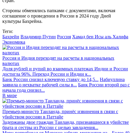
стран.
Стороны обменялись папками с документами, включая
соглашение о проведении в России в 2024 году Дней
культуры Бахрейна.
Теги:
Бахрейн
Владимир Путин
Россия
Хамад бен Исы аль Халифа
Экономика
Россия и Индия переходят на расчеты в национальных
валютах
Доля рублей и рупий во взаимных платежах Индии и России
достигла 96%. Переход России и Индии к...
Банк России снизил ключевую ставку до 14,5...
Набиуллина
заявила о нехватке рабочей силы в...
Банк России второй раз с
начала года снизил...
В мире
Премьер-министр Таиланда, принёс извинения в связи с
убийством россиян в Паттайе
Задержаны двое граждан Таиланда, признавшиеся в убийстве
брата и сестры из России с целью завладения...
Мерц потребовал от Марокко забрать мигрантов из...
Более 40