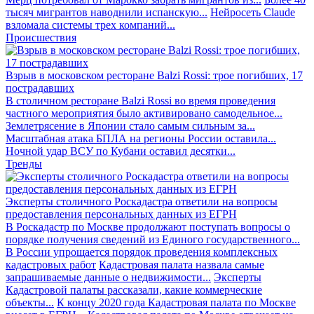
тысяч мигрантов наводнили испанскую...
Нейросеть Claude
взломала системы трех компаний...
Происшествия
Взрыв в московском ресторане Balzi Rossi: трое погибших, 17
пострадавших
В столичном ресторане Balzi Rossi во время проведения
частного мероприятия было активировано самодельное...
Землетрясение в Японии стало самым сильным за...
Масштабная атака БПЛА на регионы России оставила...
Ночной удар ВСУ по Кубани оставил десятки...
Тренды
Эксперты столичного Роскадастра ответили на вопросы
предоставления персональных данных из ЕГРН
В Роскадастр по Москве продолжают поступать вопросы о
порядке получения сведений из Единого государственного...
В России упрощается порядок проведения комплексных
кадастровых работ
Кадастровая палата назвала самые
запрашиваемые данные о недвижимости...
Эксперты
Кадастровой палаты рассказали, какие коммерческие
объекты...
К концу 2020 года Кадастровая палата по Москве