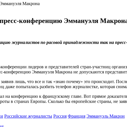
а пресс-конференцию Эммануэля Макрон
инацию журналистов по расовой принадлежности так на прес
-конференции лидеров и представителей стран-участниц организа
 пресс-конференцию Эммануэля Макрона не допускаются представ
заявив лишь, что все и так «знаю почему» это происходит. Пос
иц даже попыталась разбить телефон журналистке, которая снима
зал на конференцию к французскому главе. Вот прямое доказате
оты в странах Европы. Сколько бы европейские страны, не заявл
ии
Российские журналисты
Россия
Франция
Эммануэль Макрон