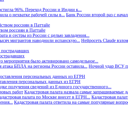
стигла 96%. Переход России и Индии к...
ила о нехватке рабочей силы в...
Банк России второй раз с начала
твом россиян в Паттайе
та и сестры из России с целью завладения...
тысяч мигрантов наводнили испанскую...
Нейросеть Claude взлом
пострадавших
го мероприятия было активировано самодельное...
 атака БПЛА на регионы России оставила...
Ночной удар ВСУ по
ставления персональных данных из ЕГРН
дке получения сведений из Единого государственного...
ровых работ
Кадастровая палата назвала самые запрашиваемые д
адастровая палата по Москве внесет в ЕГРН...
Кадастровая палат
ния...
Кадастровая палата ответила на самые популярные вопр