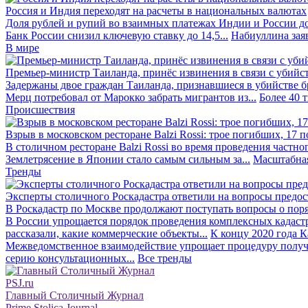
Россия и Индия переходят на расчеты в национальных валютах
Доля рублей и рупий во взаимных платежах Индии и России до
Банк России снизил ключевую ставку до 14,5...
Набиуллина заяв
В мире
Премьер-министр Таиланда, принёс извинения в связи с убийс
Задержаны двое граждан Таиланда, признавшиеся в убийстве бра
Мерц потребовал от Марокко забрать мигрантов из...
Более 40 
Происшествия
Взрыв в московском ресторане Balzi Rossi: трое погибших, 17 
В столичном ресторане Balzi Rossi во время проведения частно
Землетрясение в Японии стало самым сильным за...
Масштабная
Тренды
Эксперты столичного Роскадастра ответили на вопросы предо
В Роскадастр по Москве продолжают поступать вопросы о поря
В России упрощается порядок проведения комплексных кадаст
рассказали, какие коммерческие объекты...
К концу 2020 года К
Межведомственное взаимодействие упрощает процедуру получе
серию консультационных...
Все тренды
PSJ.ru
Главный Столичный Журнал
Prime Stolica Journal