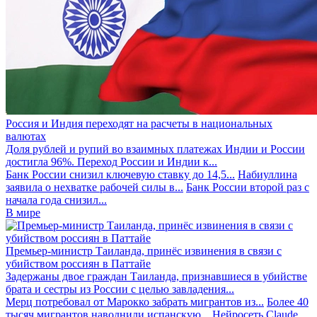
Россия и Индия переходят на расчеты в национальных
валютах
Доля рублей и рупий во взаимных платежах Индии и России
достигла 96%. Переход России и Индии к...
Банк России снизил ключевую ставку до 14,5...
Набиуллина
заявила о нехватке рабочей силы в...
Банк России второй раз с
начала года снизил...
В мире
Премьер-министр Таиланда, принёс извинения в связи с
убийством россиян в Паттайе
Задержаны двое граждан Таиланда, признавшиеся в убийстве
брата и сестры из России с целью завладения...
Мерц потребовал от Марокко забрать мигрантов из...
Более 40
тысяч мигрантов наводнили испанскую...
Нейросеть Claude