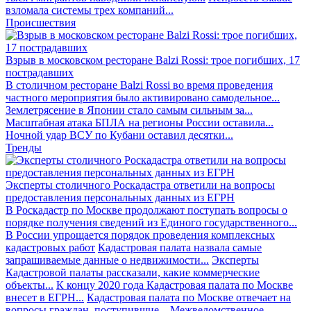
взломала системы трех компаний...
Происшествия
Взрыв в московском ресторане Balzi Rossi: трое погибших, 17
пострадавших
В столичном ресторане Balzi Rossi во время проведения
частного мероприятия было активировано самодельное...
Землетрясение в Японии стало самым сильным за...
Масштабная атака БПЛА на регионы России оставила...
Ночной удар ВСУ по Кубани оставил десятки...
Тренды
Эксперты столичного Роскадастра ответили на вопросы
предоставления персональных данных из ЕГРН
В Роскадастр по Москве продолжают поступать вопросы о
порядке получения сведений из Единого государственного...
В России упрощается порядок проведения комплексных
кадастровых работ
Кадастровая палата назвала самые
запрашиваемые данные о недвижимости...
Эксперты
Кадастровой палаты рассказали, какие коммерческие
объекты...
К концу 2020 года Кадастровая палата по Москве
внесет в ЕГРН...
Кадастровая палата по Москве отвечает на
вопросы граждан, поступившие...
Межведомственное