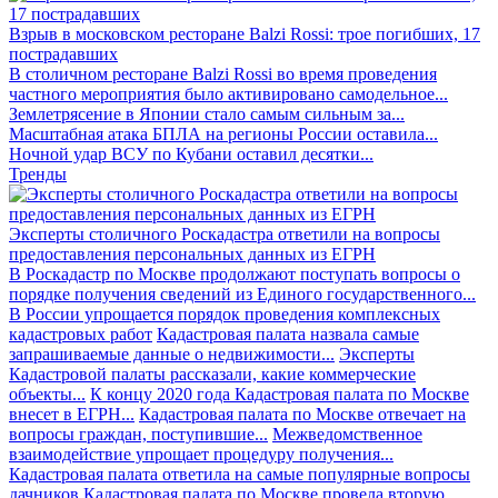
Взрыв в московском ресторане Balzi Rossi: трое погибших, 17
пострадавших
В столичном ресторане Balzi Rossi во время проведения
частного мероприятия было активировано самодельное...
Землетрясение в Японии стало самым сильным за...
Масштабная атака БПЛА на регионы России оставила...
Ночной удар ВСУ по Кубани оставил десятки...
Тренды
Эксперты столичного Роскадастра ответили на вопросы
предоставления персональных данных из ЕГРН
В Роскадастр по Москве продолжают поступать вопросы о
порядке получения сведений из Единого государственного...
В России упрощается порядок проведения комплексных
кадастровых работ
Кадастровая палата назвала самые
запрашиваемые данные о недвижимости...
Эксперты
Кадастровой палаты рассказали, какие коммерческие
объекты...
К концу 2020 года Кадастровая палата по Москве
внесет в ЕГРН...
Кадастровая палата по Москве отвечает на
вопросы граждан, поступившие...
Межведомственное
взаимодействие упрощает процедуру получения...
Кадастровая палата ответила на самые популярные вопросы
дачников
Кадастровая палата по Москве провела вторую