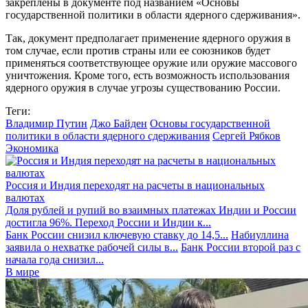
закреплены в документе под названием «Основы
государственной политики в области ядерного сдерживания».
Так, документ предполагает применение ядерного оружия в
том случае, если против страны или ее союзников будет
применяться соответствующее оружие или оружие массового
уничтожения. Кроме того, есть возможность использования
ядерного оружия в случае угрозы существованию России.
Теги:
Владимир Путин
Джо Байден
Основы государственной
политики в области ядерного сдерживания
Сергей Рябков
Экономика
Россия и Индия переходят на расчеты в национальных
валютах
Доля рублей и рупий во взаимных платежах Индии и России
достигла 96%. Переход России и Индии к...
Банк России снизил ключевую ставку до 14,5...
Набиуллина
заявила о нехватке рабочей силы в...
Банк России второй раз с
начала года снизил...
В мире