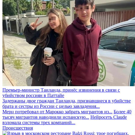
Премьер-министр Таиланда, принёс извинения в связи с
убийством россиян в Паттайе
Задержаны двое граждан Таиланда, признавшиеся в убийстве
брата и сестры из России с целью завладения...
Мерц потребовал от Марокко забрать мигрантов из...
Более 40
тысяч мигрантов наводнили испанскую...
Нейросеть Claude
взломала системы трех компаний...
Происшествия