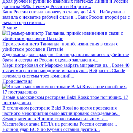
Доля рублей и рупий во взаимных платежах Индии и России
достигла 96%. Переход России и Индии к...
Банк России снизил ключевую ставку до 14,5...
Набиуллина
заявила о нехватке рабочей силы в...
Банк России второй раз с
начала года снизил...
В мире
Премьер-министр Таиланда, принёс извинения в связи с
убийством россиян в Паттайе
Задержаны двое граждан Таиланда, признавшиеся в убийстве
брата и сестры из России с целью завладения...
Мерц потребовал от Марокко забрать мигрантов из...
Более 40
тысяч мигрантов наводнили испанскую...
Нейросеть Claude
взломала системы трех компаний...
Происшествия
Взрыв в московском ресторане Balzi Rossi: трое погибших, 17
пострадавших
В столичном ресторане Balzi Rossi во время проведения
частного мероприятия было активировано самодельное...
Землетрясение в Японии стало самым сильным за...
Масштабная атака БПЛА на регионы России оставила...
Ночной удар ВСУ по Кубани оставил десятки...