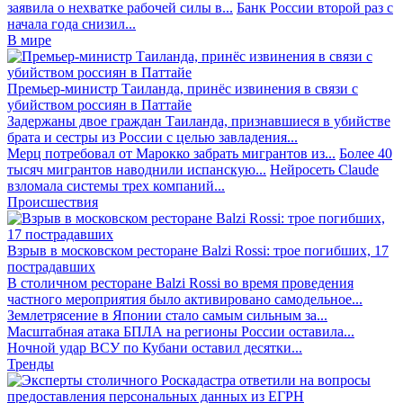
заявила о нехватке рабочей силы в...
Банк России второй раз с
начала года снизил...
В мире
Премьер-министр Таиланда, принёс извинения в связи с
убийством россиян в Паттайе
Задержаны двое граждан Таиланда, признавшиеся в убийстве
брата и сестры из России с целью завладения...
Мерц потребовал от Марокко забрать мигрантов из...
Более 40
тысяч мигрантов наводнили испанскую...
Нейросеть Claude
взломала системы трех компаний...
Происшествия
Взрыв в московском ресторане Balzi Rossi: трое погибших, 17
пострадавших
В столичном ресторане Balzi Rossi во время проведения
частного мероприятия было активировано самодельное...
Землетрясение в Японии стало самым сильным за...
Масштабная атака БПЛА на регионы России оставила...
Ночной удар ВСУ по Кубани оставил десятки...
Тренды