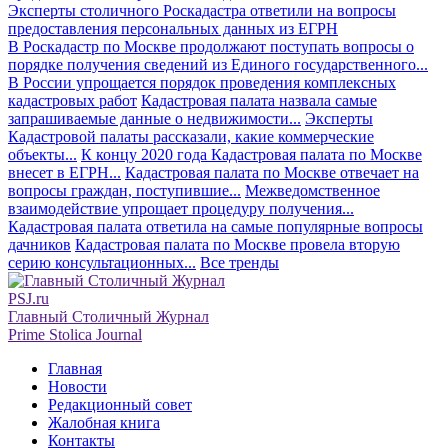
Эксперты столичного Роскадастра ответили на вопросы
предоставления персональных данных из ЕГРН
В Роскадастр по Москве продолжают поступать вопросы о
порядке получения сведений из Единого государственного...
В России упрощается порядок проведения комплексных
кадастровых работ
Кадастровая палата назвала самые
запрашиваемые данные о недвижимости...
Эксперты
Кадастровой палаты рассказали, какие коммерческие
объекты...
К концу 2020 года Кадастровая палата по Москве
внесет в ЕГРН...
Кадастровая палата по Москве отвечает на
вопросы граждан, поступившие...
Межведомственное
взаимодействие упрощает процедуру получения...
Кадастровая палата ответила на самые популярные вопросы
дачников
Кадастровая палата по Москве провела вторую
серию консультационных...
Все тренды
PSJ.ru
Главный Столичный Журнал
Prime Stolica Journal
Главная
Новости
Редакционный совет
Жалобная книга
Контакты