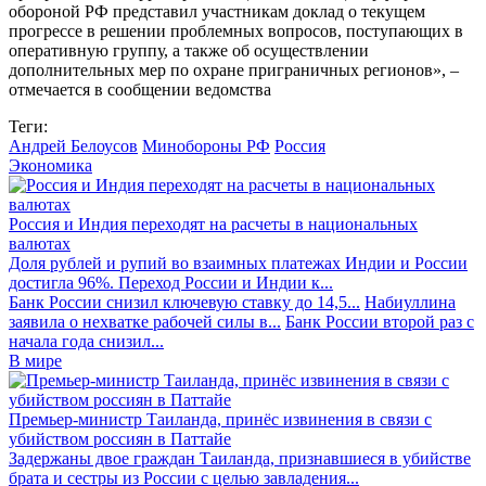
обороной РФ представил участникам доклад о текущем
прогрессе в решении проблемных вопросов, поступающих в
оперативную группу, а также об осуществлении
дополнительных мер по охране приграничных регионов», –
отмечается в сообщении ведомства
Теги:
Андрей Белоусов
Минобороны РФ
Россия
Экономика
Россия и Индия переходят на расчеты в национальных
валютах
Доля рублей и рупий во взаимных платежах Индии и России
достигла 96%. Переход России и Индии к...
Банк России снизил ключевую ставку до 14,5...
Набиуллина
заявила о нехватке рабочей силы в...
Банк России второй раз с
начала года снизил...
В мире
Премьер-министр Таиланда, принёс извинения в связи с
убийством россиян в Паттайе
Задержаны двое граждан Таиланда, признавшиеся в убийстве
брата и сестры из России с целью завладения...