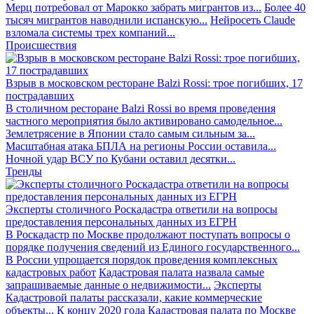
Мерц потребовал от Марокко забрать мигрантов из...
Более 40
тысяч мигрантов наводнили испанскую...
Нейросеть Claude
взломала системы трех компаний...
Происшествия
Взрыв в московском ресторане Balzi Rossi: трое погибших, 17
пострадавших
В столичном ресторане Balzi Rossi во время проведения
частного мероприятия было активировано самодельное...
Землетрясение в Японии стало самым сильным за...
Масштабная атака БПЛА на регионы России оставила...
Ночной удар ВСУ по Кубани оставил десятки...
Тренды
Эксперты столичного Роскадастра ответили на вопросы
предоставления персональных данных из ЕГРН
В Роскадастр по Москве продолжают поступать вопросы о
порядке получения сведений из Единого государственного...
В России упрощается порядок проведения комплексных
кадастровых работ
Кадастровая палата назвала самые
запрашиваемые данные о недвижимости...
Эксперты
Кадастровой палаты рассказали, какие коммерческие
объекты...
К концу 2020 года Кадастровая палата по Москве