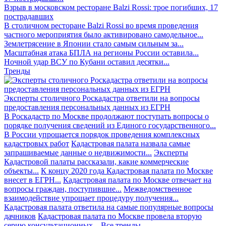
Взрыв в московском ресторане Balzi Rossi: трое погибших, 17
пострадавших
В столичном ресторане Balzi Rossi во время проведения
частного мероприятия было активировано самодельное...
Землетрясение в Японии стало самым сильным за...
Масштабная атака БПЛА на регионы России оставила...
Ночной удар ВСУ по Кубани оставил десятки...
Тренды
Эксперты столичного Роскадастра ответили на вопросы
предоставления персональных данных из ЕГРН
В Роскадастр по Москве продолжают поступать вопросы о
порядке получения сведений из Единого государственного...
В России упрощается порядок проведения комплексных
кадастровых работ
Кадастровая палата назвала самые
запрашиваемые данные о недвижимости...
Эксперты
Кадастровой палаты рассказали, какие коммерческие
объекты...
К концу 2020 года Кадастровая палата по Москве
внесет в ЕГРН...
Кадастровая палата по Москве отвечает на
вопросы граждан, поступившие...
Межведомственное
взаимодействие упрощает процедуру получения...
Кадастровая палата ответила на самые популярные вопросы
дачников
Кадастровая палата по Москве провела вторую
серию консультационных...
Все тренды