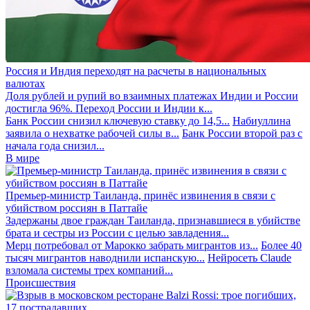
Россия и Индия переходят на расчеты в национальных
валютах
Доля рублей и рупий во взаимных платежах Индии и России
достигла 96%. Переход России и Индии к...
Банк России снизил ключевую ставку до 14,5...
Набиуллина
заявила о нехватке рабочей силы в...
Банк России второй раз с
начала года снизил...
В мире
Премьер-министр Таиланда, принёс извинения в связи с
убийством россиян в Паттайе
Задержаны двое граждан Таиланда, признавшиеся в убийстве
брата и сестры из России с целью завладения...
Мерц потребовал от Марокко забрать мигрантов из...
Более 40
тысяч мигрантов наводнили испанскую...
Нейросеть Claude
взломала системы трех компаний...
Происшествия