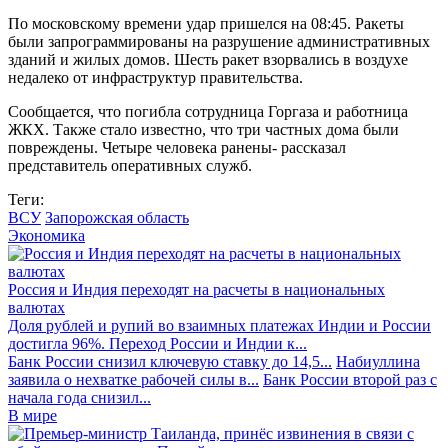
По московскому времени удар пришелся на 08:45. Ракеты
были запрограммированы на разрушение административных
зданий и жилых домов. Шесть ракет взорвались в воздухе
недалеко от инфраструктур правительства.
Сообщается, что погибла сотрудница Горгаза и работница
ЖКХ. Также стало известно, что три частных дома были
повреждены. Четыре человека ранены- рассказал
представитель оперативных служб.
Теги:
ВСУ
Запорожская область
Экономика
Россия и Индия переходят на расчеты в национальных
валютах
Доля рублей и рупий во взаимных платежах Индии и России
достигла 96%. Переход России и Индии к...
Банк России снизил ключевую ставку до 14,5...
Набиуллина
заявила о нехватке рабочей силы в...
Банк России второй раз с
начала года снизил...
В мире