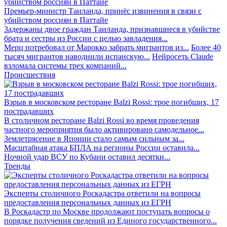
Премьер-министр Таиланда, принёс извинения в связи с
убийством россиян в Паттайе
Задержаны двое граждан Таиланда, признавшиеся в убийстве
брата и сестры из России с целью завладения...
Мерц потребовал от Марокко забрать мигрантов из...
Более 40
тысяч мигрантов наводнили испанскую...
Нейросеть Claude
взломала системы трех компаний...
Происшествия
Взрыв в московском ресторане Balzi Rossi: трое погибших, 17
пострадавших
В столичном ресторане Balzi Rossi во время проведения
частного мероприятия было активировано самодельное...
Землетрясение в Японии стало самым сильным за...
Масштабная атака БПЛА на регионы России оставила...
Ночной удар ВСУ по Кубани оставил десятки...
Тренды
Эксперты столичного Роскадастра ответили на вопросы
предоставления персональных данных из ЕГРН
В Роскадастр по Москве продолжают поступать вопросы о
порядке получения сведений из Единого государственного...