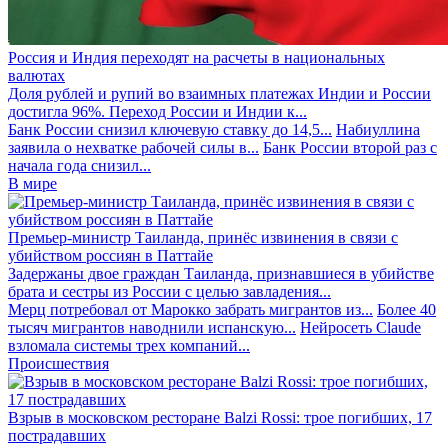
Россия и Индия переходят на расчеты в национальных
валютах
Доля рублей и рупий во взаимных платежах Индии и России
достигла 96%. Переход России и Индии к...
Банк России снизил ключевую ставку до 14,5...
Набиуллина
заявила о нехватке рабочей силы в...
Банк России второй раз с
начала года снизил...
В мире
Премьер-министр Таиланда, принёс извинения в связи с
убийством россиян в Паттайе
Задержаны двое граждан Таиланда, признавшиеся в убийстве
брата и сестры из России с целью завладения...
Мерц потребовал от Марокко забрать мигрантов из...
Более 40
тысяч мигрантов наводнили испанскую...
Нейросеть Claude
взломала системы трех компаний...
Происшествия
Взрыв в московском ресторане Balzi Rossi: трое погибших, 17
пострадавших