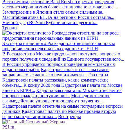
В столичном ресторане Balzi Rossi во время проведения
частного мероприятия было активировано самодельное...
Землетрясение в Японии стало самым сильным за...
Масштабная атака БПЛА на регионы России оставила...
Ночной удар ВСУ по Кубани оставил десятки...
Тренды
Эксперты столичного Роскадастра ответили на вопросы
предоставления персональных данных из ЕГРН
В Роскадастр по Москве продолжают поступать вопросы о
порядке получения сведений из Единого государственного...
В России упрощается порядок проведения комплексных
кадастровых работ
Кадастровая палата назвала самые
запрашиваемые данные о недвижимости...
Эксперты
Кадастровой палаты рассказали, какие коммерческие
объекты...
К концу 2020 года Кадастровая палата по Москве
внесет в ЕГРН...
Кадастровая палата по Москве отвечает на
вопросы граждан, поступившие...
Межведомственное
взаимодействие упрощает процедуру получения...
Кадастровая палата ответила на самые популярные вопросы
дачников
Кадастровая палата по Москве провела вторую
серию консультационных...
Все тренды
PSJ.ru