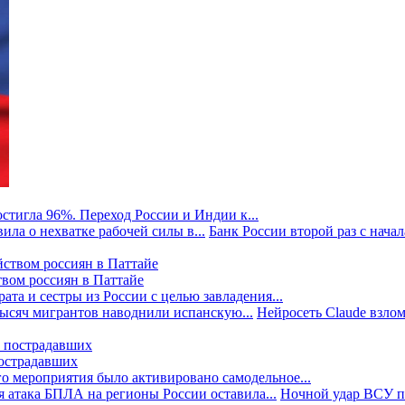
стигла 96%. Переход России и Индии к...
ила о нехватке рабочей силы в...
Банк России второй раз с начала
твом россиян в Паттайе
та и сестры из России с целью завладения...
тысяч мигрантов наводнили испанскую...
Нейросеть Claude взлом
пострадавших
го мероприятия было активировано самодельное...
 атака БПЛА на регионы России оставила...
Ночной удар ВСУ по