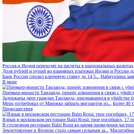
Россия и Индия переходят на расчеты в национальных валютах
Доля рублей и рупий во взаимных платежах Индии и России до
Банк России снизил ключевую ставку до 14,5...
Набиуллина заяв
В мире
Премьер-министр Таиланда, принёс извинения в связи с убийс
Задержаны двое граждан Таиланда, признавшиеся в убийстве бра
Мерц потребовал от Марокко забрать мигрантов из...
Более 40 
Происшествия
Взрыв в московском ресторане Balzi Rossi: трое погибших, 17 
В столичном ресторане Balzi Rossi во время проведения частно
Землетрясение в Японии стало самым сильным за...
Масштабная