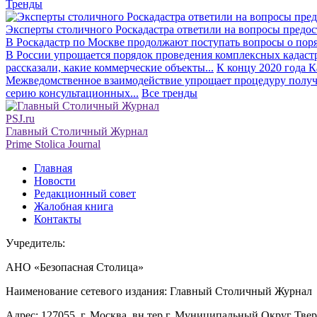
Тренды
Эксперты столичного Роскадастра ответили на вопросы предо
В Роскадастр по Москве продолжают поступать вопросы о поря
В России упрощается порядок проведения комплексных кадаст
рассказали, какие коммерческие объекты...
К концу 2020 года К
Межведомственное взаимодействие упрощает процедуру получе
серию консультационных...
Все тренды
PSJ.ru
Главный Столичный Журнал
Prime Stolica Journal
Главная
Новости
Редакционный совет
Жалобная книга
Контакты
Учредитель:
АНО «Безопасная Столица»
Наименование сетевого издания: Главный Столичный Журнал
Адрес: 127055, г. Москва, вн.тер.г. Муниципальный Округ Тверско