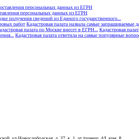
ставления персональных данных из ЕГРН
дке получения сведений из Единого государственного...
ровых работ
Кадастровая палата назвала самые запрашиваемые д
адастровая палата по Москве внесет в ЕГРН...
Кадастровая палат
ния...
Кадастровая палата ответила на самые популярные вопр
й, ул Новослободская, д. 37, к. 1, эт./помещ. 4/I, ком. 8