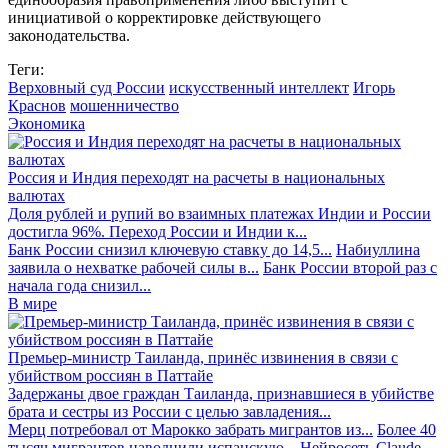
инициативой о корректировке действующего
законодательства.
Теги:
Верховный суд России
искусственный интеллект
Игорь
Краснов
мошенничество
Экономика
Россия и Индия переходят на расчеты в национальных
валютах
Доля рублей и рупий во взаимных платежах Индии и России
достигла 96%. Переход России и Индии к...
Банк России снизил ключевую ставку до 14,5...
Набиуллина
заявила о нехватке рабочей силы в...
Банк России второй раз с
начала года снизил...
В мире
Премьер-министр Таиланда, принёс извинения в связи с
убийством россиян в Паттайе
Задержаны двое граждан Таиланда, признавшиеся в убийстве
брата и сестры из России с целью завладения...
Мерц потребовал от Марокко забрать мигрантов из...
Более 40
тысяч мигрантов наводнили испанскую...
Нейросеть Claude