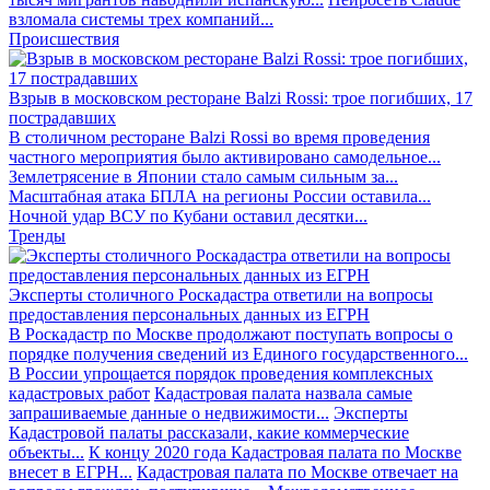
взломала системы трех компаний...
Происшествия
Взрыв в московском ресторане Balzi Rossi: трое погибших, 17
пострадавших
В столичном ресторане Balzi Rossi во время проведения
частного мероприятия было активировано самодельное...
Землетрясение в Японии стало самым сильным за...
Масштабная атака БПЛА на регионы России оставила...
Ночной удар ВСУ по Кубани оставил десятки...
Тренды
Эксперты столичного Роскадастра ответили на вопросы
предоставления персональных данных из ЕГРН
В Роскадастр по Москве продолжают поступать вопросы о
порядке получения сведений из Единого государственного...
В России упрощается порядок проведения комплексных
кадастровых работ
Кадастровая палата назвала самые
запрашиваемые данные о недвижимости...
Эксперты
Кадастровой палаты рассказали, какие коммерческие
объекты...
К концу 2020 года Кадастровая палата по Москве
внесет в ЕГРН...
Кадастровая палата по Москве отвечает на