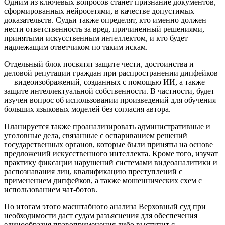
Одним из ключевых вопросов станет признание документов,
сформированных нейросетями, в качестве допустимых
доказательств. Судьи также определят, кто именно должен
нести ответственность за вред, причиненный решениями,
принятыми искусственным интеллектом, и кто будет
надлежащим ответчиком по таким искам.
Отдельный блок посвятят защите чести, достоинства и
деловой репутации граждан при распространении дипфейков
— видеоизображений, созданных с помощью ИИ, а также
защите интеллектуальной собственности. В частности, будет
изучен вопрос об использовании произведений для обучения
больших языковых моделей без согласия автора.
Планируется также проанализировать административные и
уголовные дела, связанные с оспариванием решений
государственных органов, которые были приняты на основе
предложений искусственного интеллекта. Кроме того, изучат
практику фиксации нарушений системами видеоаналитики и
распознавания лиц, квалификацию преступлений с
применением дипфейков, а также мошеннических схем с
использованием чат-ботов.
По итогам этого масштабного анализа Верховный суд при
необходимости даст судам разъяснения для обеспечения
единообразия правоприменения либо выступит с