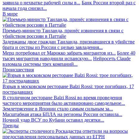
заявила о нехватке рабочей силы в...
Банк России второй раз с
начала года снизил...
В мире
Премьер-министр Таиланда, принёс извинения в связи с
убийством россиян в Паттайе
Задержаны двое граждан Таиланда, признавшиеся в убийстве
брата и сестры из России с целью завладения...
Мерц потребовал от Марокко забрать мигрантов из...
Более 40
тысяч мигрантов наводнили испанскую...
Нейросеть Claude
взломала системы трех компаний...
Происшествия
Взрыв в московском ресторане Balzi Rossi: трое погибших, 17
пострадавших
В столичном ресторане Balzi Rossi во время проведения
частного мероприятия было активировано самодельное...
Землетрясение в Японии стало самым сильным за...
Масштабная атака БПЛА на регионы России оставила...
Ночной удар ВСУ по Кубани оставил десятки...
Тренды