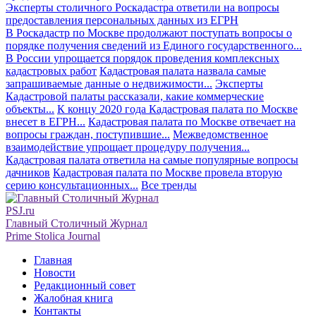
Эксперты столичного Роскадастра ответили на вопросы
предоставления персональных данных из ЕГРН
В Роскадастр по Москве продолжают поступать вопросы о
порядке получения сведений из Единого государственного...
В России упрощается порядок проведения комплексных
кадастровых работ
Кадастровая палата назвала самые
запрашиваемые данные о недвижимости...
Эксперты
Кадастровой палаты рассказали, какие коммерческие
объекты...
К концу 2020 года Кадастровая палата по Москве
внесет в ЕГРН...
Кадастровая палата по Москве отвечает на
вопросы граждан, поступившие...
Межведомственное
взаимодействие упрощает процедуру получения...
Кадастровая палата ответила на самые популярные вопросы
дачников
Кадастровая палата по Москве провела вторую
серию консультационных...
Все тренды
PSJ.ru
Главный Столичный Журнал
Prime Stolica Journal
Главная
Новости
Редакционный совет
Жалобная книга
Контакты