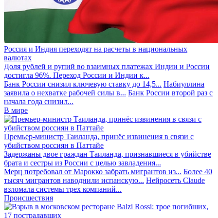
Россия и Индия переходят на расчеты в национальных
валютах
Доля рублей и рупий во взаимных платежах Индии и России
достигла 96%. Переход России и Индии к...
Банк России снизил ключевую ставку до 14,5...
Набиуллина
заявила о нехватке рабочей силы в...
Банк России второй раз с
начала года снизил...
В мире
Премьер-министр Таиланда, принёс извинения в связи с
убийством россиян в Паттайе
Задержаны двое граждан Таиланда, признавшиеся в убийстве
брата и сестры из России с целью завладения...
Мерц потребовал от Марокко забрать мигрантов из...
Более 40
тысяч мигрантов наводнили испанскую...
Нейросеть Claude
взломала системы трех компаний...
Происшествия