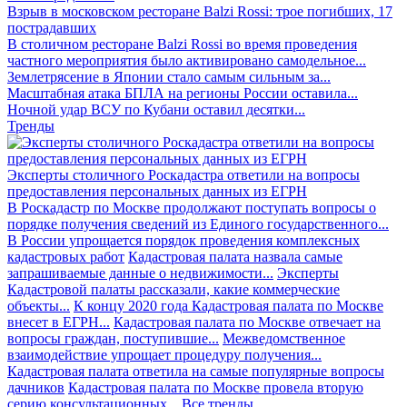
Взрыв в московском ресторане Balzi Rossi: трое погибших, 17
пострадавших
В столичном ресторане Balzi Rossi во время проведения
частного мероприятия было активировано самодельное...
Землетрясение в Японии стало самым сильным за...
Масштабная атака БПЛА на регионы России оставила...
Ночной удар ВСУ по Кубани оставил десятки...
Тренды
Эксперты столичного Роскадастра ответили на вопросы
предоставления персональных данных из ЕГРН
В Роскадастр по Москве продолжают поступать вопросы о
порядке получения сведений из Единого государственного...
В России упрощается порядок проведения комплексных
кадастровых работ
Кадастровая палата назвала самые
запрашиваемые данные о недвижимости...
Эксперты
Кадастровой палаты рассказали, какие коммерческие
объекты...
К концу 2020 года Кадастровая палата по Москве
внесет в ЕГРН...
Кадастровая палата по Москве отвечает на
вопросы граждан, поступившие...
Межведомственное
взаимодействие упрощает процедуру получения...
Кадастровая палата ответила на самые популярные вопросы
дачников
Кадастровая палата по Москве провела вторую
серию консультационных...
Все тренды