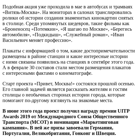
Подобная акция уже проходила в мае в автобусах и трамваях
«Витязь-Москва». На мониторах в салонах транслировались
ролики об истории создания знаменитых кинокартин снятых
в столице. Среди упомянутых шедевров, такие фильмы как
«Броненосец «Потемкин», «Я шагаю по Москве», «Берегись
автомобиля», «Подкидыш», «Служебный роман», «Иван
Васильевич меняет профессию».
Плакаты с информацией о том, какие достопримечательности
размещены в районе станции и какие интересные истории
с ними связаны появились на станциях в сентябре этого года.
А в феврале 30 составов стали местом размещения плакатов
с интересными фактами о кинематографе.
Старт проекта «Привет, Москва!» состоялся прошлой осенью.
Его главной задачей является рассказать жителям и гостям
столицы о необычных сторонах истории города, которые
помогают по-другому взглянуть на знакомые места.
В июне этого года проект получил награду премии UITP
Awards 2019 от Международного Союза Общественного
Транспорта (МСОТ) в номинации «Маркетинговая
кампания». В ней же призы завоевали Германия,
Португалия, Великобритания, Гонконг и Швеция.