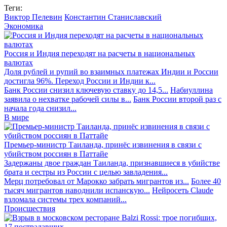
Теги:
Виктор Пелевин
Константин Станиславский
Экономика
Россия и Индия переходят на расчеты в национальных
валютах
Доля рублей и рупий во взаимных платежах Индии и России
достигла 96%. Переход России и Индии к...
Банк России снизил ключевую ставку до 14,5...
Набиуллина
заявила о нехватке рабочей силы в...
Банк России второй раз с
начала года снизил...
В мире
Премьер-министр Таиланда, принёс извинения в связи с
убийством россиян в Паттайе
Задержаны двое граждан Таиланда, признавшиеся в убийстве
брата и сестры из России с целью завладения...
Мерц потребовал от Марокко забрать мигрантов из...
Более 40
тысяч мигрантов наводнили испанскую...
Нейросеть Claude
взломала системы трех компаний...
Происшествия