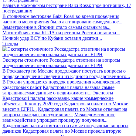
Взрыв в московском ресторане Balzi Rossi: трое погибших, 17
пострадавших
В столичном ресторане Balzi Rossi во время проведения
частного мероприятия было активировано самодельное...
Землетрясение в Японии стало самым сильным за...
Масштабная атака БПЛА на регионы России оставила...
Ночной удар ВСУ по Кубани оставил десятки...
Тренды
Эксперты столичного Роскадастра ответили на вопросы
предоставления персональных данных из ЕГРН
В Роскадастр по Москве продолжают поступать вопросы о
порядке получения сведений из Единого государственного...
В России упрощается порядок проведения комплексных
кадастровых работ
Кадастровая палата назвала самые
запрашиваемые данные о недвижимости...
Эксперты
Кадастровой палаты рассказали, какие коммерческие
объекты...
К концу 2020 года Кадастровая палата по Москве
внесет в ЕГРН...
Кадастровая палата по Москве отвечает на
вопросы граждан, поступившие...
Межведомственное
взаимодействие упрощает процедуру получения...
Кадастровая палата ответила на самые популярные вопросы
дачников
Кадастровая палата по Москве провела вторую