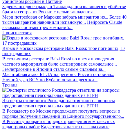
убийством россиян в Паттайе
Задержаны двое граждан Таиланда, признавшиеся в убийстве
брата и сестры из России с целью завладения...
Мерц потребовал от Марокко забрать мигрантов из...
Более 40
тысяч мигрантов наводнили испанскую...
Нейросеть Claude
взломала системы трех компаний...
Происшествия
Взрыв в московском ресторане Balzi Rossi: трое погибших, 17
пострадавших
В столичном ресторане Balzi Rossi во время проведения
частного мероприятия было активировано самодельное...
Землетрясение в Японии стало самым сильным за...
Масштабная атака БПЛА на регионы России оставила...
Ночной удар ВСУ по Кубани оставил десятки...
Тренды
Эксперты столичного Роскадастра ответили на вопросы
предоставления персональных данных из ЕГРН
В Роскадастр по Москве продолжают поступать вопросы о
порядке получения сведений из Единого государственного...
В России упрощается порядок проведения комплексных
кадастровых работ
Кадастровая палата назвала самые