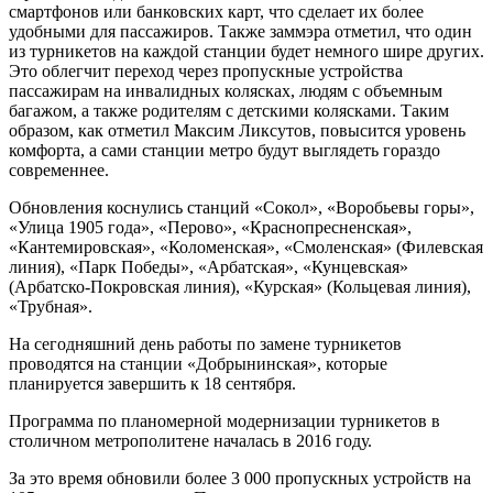
смартфонов или банковских карт, что сделает их более
удобными для пассажиров. Также заммэра отметил, что один
из турникетов на каждой станции будет немного шире других.
Это облегчит переход через пропускные устройства
пассажирам на инвалидных колясках, людям с объемным
багажом, а также родителям с детскими колясками. Таким
образом, как отметил Максим Ликсутов, повысится уровень
комфорта, а сами станции метро будут выглядеть гораздо
современнее.
Обновления коснулись станций «Сокол», «Воробьевы горы»,
«Улица 1905 года», «Перово», «Краснопресненская»,
«Кантемировская», «Коломенская», «Смоленская» (Филевская
линия), «Парк Победы», «Арбатская», «Кунцевская»
(Арбатско-Покровская линия), «Курская» (Кольцевая линия),
«Трубная».
На сегодняшний день работы по замене турникетов
проводятся на станции «Добрынинская», которые
планируется завершить к 18 сентября.
Программа по планомерной модернизации турникетов в
столичном метрополитене началась в 2016 году.
За это время обновили более 3 000 пропускных устройств на