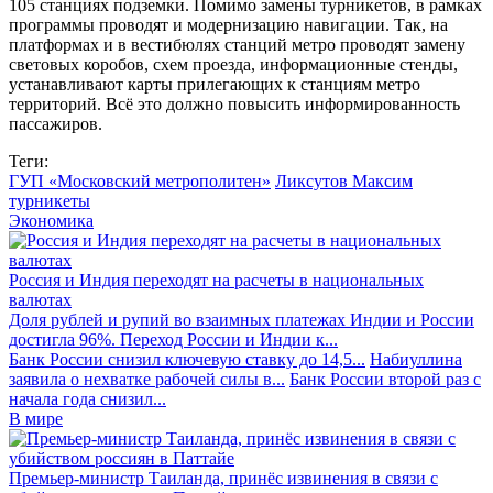
105 станциях подземки. Помимо замены турникетов, в рамках
программы проводят и модернизацию навигации. Так, на
платформах и в вестибюлях станций метро проводят замену
световых коробов, схем проезда, информационные стенды,
устанавливают карты прилегающих к станциям метро
территорий. Всё это должно повысить информированность
пассажиров.
Теги:
ГУП «Московский метрополитен»
Ликсутов Максим
турникеты
Экономика
Россия и Индия переходят на расчеты в национальных
валютах
Доля рублей и рупий во взаимных платежах Индии и России
достигла 96%. Переход России и Индии к...
Банк России снизил ключевую ставку до 14,5...
Набиуллина
заявила о нехватке рабочей силы в...
Банк России второй раз с
начала года снизил...
В мире
Премьер-министр Таиланда, принёс извинения в связи с