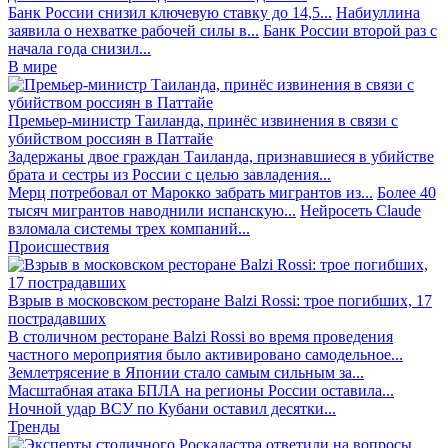
Банк России снизил ключевую ставку до 14,5...
Набиуллина
заявила о нехватке рабочей силы в...
Банк России второй раз с
начала года снизил...
В мире
Премьер-министр Таиланда, принёс извинения в связи с
убийством россиян в Паттайе
Задержаны двое граждан Таиланда, признавшиеся в убийстве
брата и сестры из России с целью завладения...
Мерц потребовал от Марокко забрать мигрантов из...
Более 40
тысяч мигрантов наводнили испанскую...
Нейросеть Claude
взломала системы трех компаний...
Происшествия
Взрыв в московском ресторане Balzi Rossi: трое погибших, 17
пострадавших
В столичном ресторане Balzi Rossi во время проведения
частного мероприятия было активировано самодельное...
Землетрясение в Японии стало самым сильным за...
Масштабная атака БПЛА на регионы России оставила...
Ночной удар ВСУ по Кубани оставил десятки...
Тренды