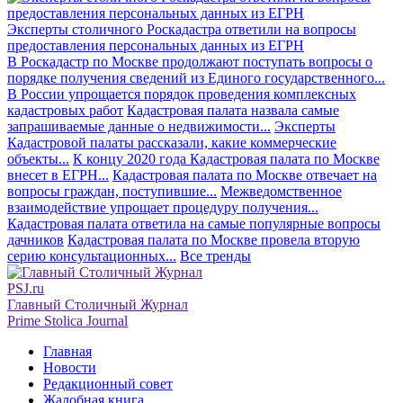
Эксперты столичного Роскадастра ответили на вопросы
предоставления персональных данных из ЕГРН
В Роскадастр по Москве продолжают поступать вопросы о
порядке получения сведений из Единого государственного...
В России упрощается порядок проведения комплексных
кадастровых работ
Кадастровая палата назвала самые
запрашиваемые данные о недвижимости...
Эксперты
Кадастровой палаты рассказали, какие коммерческие
объекты...
К концу 2020 года Кадастровая палата по Москве
внесет в ЕГРН...
Кадастровая палата по Москве отвечает на
вопросы граждан, поступившие...
Межведомственное
взаимодействие упрощает процедуру получения...
Кадастровая палата ответила на самые популярные вопросы
дачников
Кадастровая палата по Москве провела вторую
серию консультационных...
Все тренды
PSJ.ru
Главный Столичный Журнал
Prime Stolica Journal
Главная
Новости
Редакционный совет
Жалобная книга