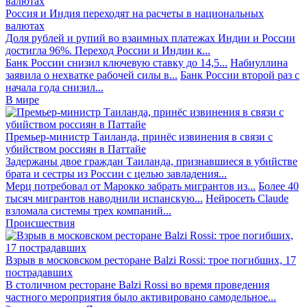
Россия и Индия переходят на расчеты в национальных
валютах
Доля рублей и рупий во взаимных платежах Индии и России
достигла 96%. Переход России и Индии к...
Банк России снизил ключевую ставку до 14,5...
Набиуллина
заявила о нехватке рабочей силы в...
Банк России второй раз с
начала года снизил...
В мире
Премьер-министр Таиланда, принёс извинения в связи с
убийством россиян в Паттайе
Задержаны двое граждан Таиланда, признавшиеся в убийстве
брата и сестры из России с целью завладения...
Мерц потребовал от Марокко забрать мигрантов из...
Более 40
тысяч мигрантов наводнили испанскую...
Нейросеть Claude
взломала системы трех компаний...
Происшествия
Взрыв в московском ресторане Balzi Rossi: трое погибших, 17
пострадавших
В столичном ресторане Balzi Rossi во время проведения
частного мероприятия было активировано самодельное...