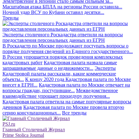
Землетрясение в Японии стало самым сильным за...
Масштабная атака БПЛА на регионы России оставила...
Ночной удар ВСУ по Кубани оставил десятки...
Тренды
Эксперты столичного Роскадастра ответили на вопросы
предоставления персональных данных из ЕГРН
В Роскадастр по Москве продолжают поступать вопросы о
порядке получения сведений из Единого государственного...
В России упрощается порядок проведения комплексных
кадастровых работ
Кадастровая палата назвала самые
запрашиваемые данные о недвижимости...
Эксперты
Кадастровой палаты рассказали, какие коммерческие
объекты...
К концу 2020 года Кадастровая палата по Москве
внесет в ЕГРН...
Кадастровая палата по Москве отвечает на
вопросы граждан, поступившие...
Межведомственное
взаимодействие упрощает процедуру получения...
Кадастровая палата ответила на самые популярные вопросы
дачников
Кадастровая палата по Москве провела вторую
серию консультационных...
Все тренды
PSJ.ru
Главный Столичный Журнал
Prime Stolica Journal