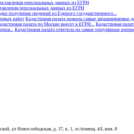
ставления персональных данных из ЕГРН
дке получения сведений из Единого государственного...
ровых работ
Кадастровая палата назвала самые запрашиваемые д
адастровая палата по Москве внесет в ЕГРН...
Кадастровая палат
ния...
Кадастровая палата ответила на самые популярные вопр
й, ул Новослободская, д. 37, к. 1, эт./помещ. 4/I, ком. 8