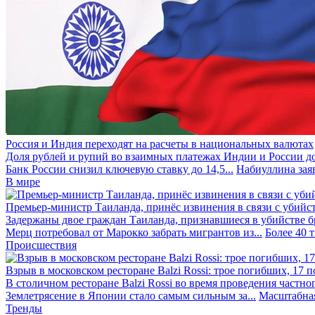
Россия и Индия переходят на расчеты в национальных валютах
Доля рублей и рупий во взаимных платежах Индии и России до
Банк России снизил ключевую ставку до 14,5...
Набиуллина заяв
В мире
Премьер-министр Таиланда, принёс извинения в связи с убийс
Задержаны двое граждан Таиланда, признавшиеся в убийстве бра
Мерц потребовал от Марокко забрать мигрантов из...
Более 40 
Происшествия
Взрыв в московском ресторане Balzi Rossi: трое погибших, 17 
В столичном ресторане Balzi Rossi во время проведения частно
Землетрясение в Японии стало самым сильным за...
Масштабная
Тренды