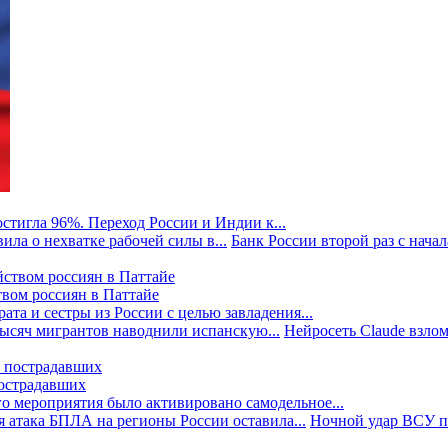
стигла 96%. Переход России и Индии к...
ила о нехватке рабочей силы в...
Банк России второй раз с начала
твом россиян в Паттайе
та и сестры из России с целью завладения...
тысяч мигрантов наводнили испанскую...
Нейросеть Claude взлом
пострадавших
го мероприятия было активировано самодельное...
 атака БПЛА на регионы России оставила...
Ночной удар ВСУ по