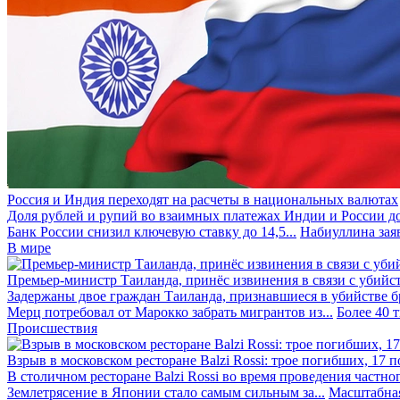
Россия и Индия переходят на расчеты в национальных валютах
Доля рублей и рупий во взаимных платежах Индии и России до
Банк России снизил ключевую ставку до 14,5...
Набиуллина заяв
В мире
Премьер-министр Таиланда, принёс извинения в связи с убийс
Задержаны двое граждан Таиланда, признавшиеся в убийстве бра
Мерц потребовал от Марокко забрать мигрантов из...
Более 40 
Происшествия
Взрыв в московском ресторане Balzi Rossi: трое погибших, 17 
В столичном ресторане Balzi Rossi во время проведения частно
Землетрясение в Японии стало самым сильным за...
Масштабная