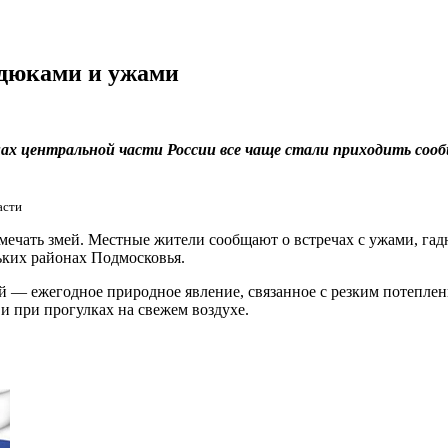
адюками и ужами
онах центральной части России все чаще стали приходить со
асти
мечать змей. Местные жители сообщают о встречах с ужами, га
ких районах Подмосковья.
й — ежегодное природное явление, связанное с резким потепле
 при прогулках на свежем воздухе.