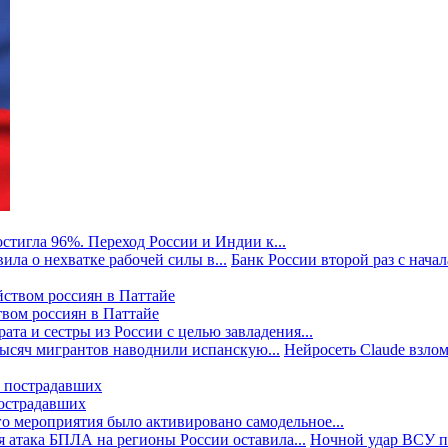
стигла 96%. Переход России и Индии к...
ила о нехватке рабочей силы в...
Банк России второй раз с начала
твом россиян в Паттайе
та и сестры из России с целью завладения...
тысяч мигрантов наводнили испанскую...
Нейросеть Claude взлом
пострадавших
го мероприятия было активировано самодельное...
 атака БПЛА на регионы России оставила...
Ночной удар ВСУ по