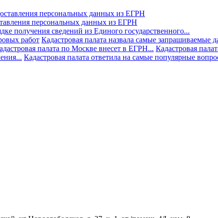
ставления персональных данных из ЕГРН
дке получения сведений из Единого государственного...
ровых работ
Кадастровая палата назвала самые запрашиваемые д
адастровая палата по Москве внесет в ЕГРН...
Кадастровая палат
ния...
Кадастровая палата ответила на самые популярные вопр