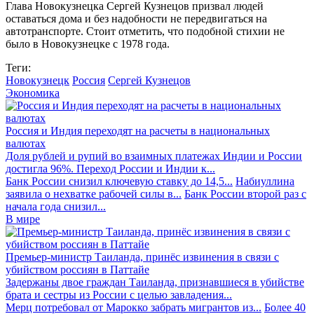
Глава Новокузнецка Сергей Кузнецов призвал людей
оставаться дома и без надобности не передвигаться на
автотранспорте. Стоит отметить, что подобной стихии не
было в Новокузнецке с 1978 года.
Теги:
Новокузнецк
Россия
Сергей Кузнецов
Экономика
Россия и Индия переходят на расчеты в национальных
валютах
Доля рублей и рупий во взаимных платежах Индии и России
достигла 96%. Переход России и Индии к...
Банк России снизил ключевую ставку до 14,5...
Набиуллина
заявила о нехватке рабочей силы в...
Банк России второй раз с
начала года снизил...
В мире
Премьер-министр Таиланда, принёс извинения в связи с
убийством россиян в Паттайе
Задержаны двое граждан Таиланда, признавшиеся в убийстве
брата и сестры из России с целью завладения...
Мерц потребовал от Марокко забрать мигрантов из...
Более 40