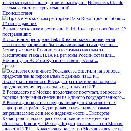
тысяч мигрантов наводнили испанскую...
Нейросеть Claude
взломала системы трех компаний...
Происшествия
Взрыв в московском ресторане Balzi Rossi: трое погибших, 17
пострадавших
В столичном ресторане Balzi Rossi во время проведения
частного мероприятия было активировано самодельное...
Землетрясение в Японии стало самым сильным за...
Масштабная атака БПЛА на регионы России оставила...
Ночной удар ВСУ по Кубани оставил десятки...
Тренды
Эксперты столичного Роскадастра ответили на вопросы
предоставления персональных данных из ЕГРН
В Роскадастр по Москве продолжают поступать вопросы о
порядке получения сведений из Единого государственного...
В России упрощается порядок проведения комплексных
кадастровых работ
Кадастровая палата назвала самые
запрашиваемые данные о недвижимости...
Эксперты
Кадастровой палаты рассказали, какие коммерческие
объекты...
К концу 2020 года Кадастровая палата по Москве
внесет в ЕГРН...
Кадастровая палата по Москве отвечает на