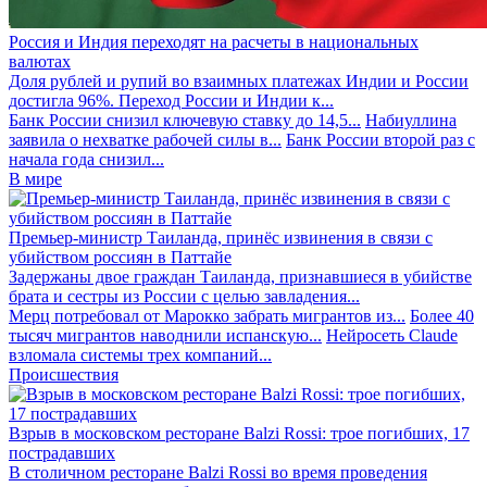
Россия и Индия переходят на расчеты в национальных
валютах
Доля рублей и рупий во взаимных платежах Индии и России
достигла 96%. Переход России и Индии к...
Банк России снизил ключевую ставку до 14,5...
Набиуллина
заявила о нехватке рабочей силы в...
Банк России второй раз с
начала года снизил...
В мире
Премьер-министр Таиланда, принёс извинения в связи с
убийством россиян в Паттайе
Задержаны двое граждан Таиланда, признавшиеся в убийстве
брата и сестры из России с целью завладения...
Мерц потребовал от Марокко забрать мигрантов из...
Более 40
тысяч мигрантов наводнили испанскую...
Нейросеть Claude
взломала системы трех компаний...
Происшествия
Взрыв в московском ресторане Balzi Rossi: трое погибших, 17
пострадавших
В столичном ресторане Balzi Rossi во время проведения