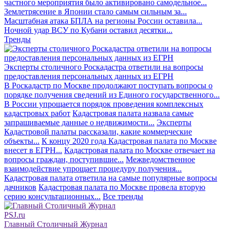
частного мероприятия было активировано самодельное...
Землетрясение в Японии стало самым сильным за...
Масштабная атака БПЛА на регионы России оставила...
Ночной удар ВСУ по Кубани оставил десятки...
Тренды
Эксперты столичного Роскадастра ответили на вопросы
предоставления персональных данных из ЕГРН
В Роскадастр по Москве продолжают поступать вопросы о
порядке получения сведений из Единого государственного...
В России упрощается порядок проведения комплексных
кадастровых работ
Кадастровая палата назвала самые
запрашиваемые данные о недвижимости...
Эксперты
Кадастровой палаты рассказали, какие коммерческие
объекты...
К концу 2020 года Кадастровая палата по Москве
внесет в ЕГРН...
Кадастровая палата по Москве отвечает на
вопросы граждан, поступившие...
Межведомственное
взаимодействие упрощает процедуру получения...
Кадастровая палата ответила на самые популярные вопросы
дачников
Кадастровая палата по Москве провела вторую
серию консультационных...
Все тренды
PSJ.ru
Главный Столичный Журнал