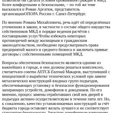
позволили бы сделать условия проживания граждан в МКД
более комфортными и безопасными, − по той же теме
высказался и Роман Аргатюк, представитель
организацииОПОРА России г. Санкт-Петербург.
По мнению Романа Михайловича, речь идёт об определённых
уточнениях в законе, в частности о составе общего имущества
собственников МКД и порядке ведения расчётов с
поставщиками услуг.Чтобы избежать некоторых
противоречий между жилищным и гражданским
законодательством, необходимо предусматривать права
предприятий малого и среднего бизнеса и заключать прямые
договоры с собственниками помещений МКД.
Вопросы обеспечения безопасности являются одними из
важнейших в городе, и они должны решаться комплексно,
считает
член совета АПТСБ Евгений
Макаров, выступивший с
инициативой о выработке технических условий при замене
металлических конструкций входных групп подъездов,
обеспечивающих установку и безопасное функционирования
запирающих устройств, домофонов и доводчиков. По его
мнению, процесс замены отработавших свой век дверей в
подъездах активно осуществляетсяуже в течение пяти лет. Но,
к сожалению, качество устанавливаемых конструкций за счёт
бюджета города оставляет желать лучшего и не соответствует
стандартам безопасности. Зачастую домофонным компаниям