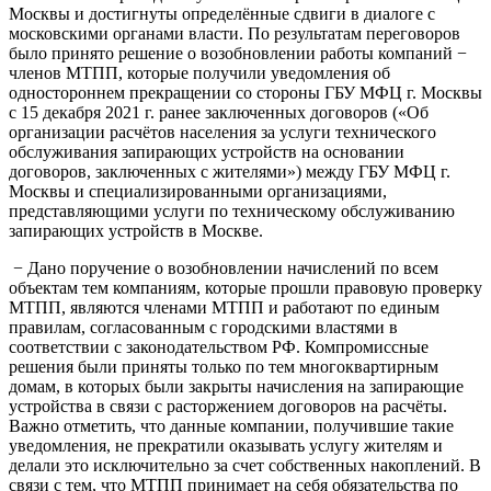
Москвы и достигнуты определённые сдвиги в диалоге с
московскими органами власти. По результатам переговоров
было принято решение о возобновлении работы компаний −
членов МТПП, которые получили уведомления об
одностороннем прекращении со стороны ГБУ МФЦ г. Москвы
с 15 декабря 2021 г. ранее заключенных договоров («Об
организации расчётов населения за услуги технического
обслуживания запирающих устройств на основании
договоров, заключенных с жителями») между ГБУ МФЦ г.
Москвы и специализированными организациями,
представляющими услуги по техническому обслуживанию
запирающих устройств в Москве.
− Дано поручение о возобновлении начислений по всем
объектам тем компаниям, которые прошли правовую проверку
МТПП, являются членами МТПП и работают по единым
правилам, согласованным с городскими властями в
соответствии с законодательством РФ. Компромиссные
решения были приняты только по тем многоквартирным
домам, в которых были закрыты начисления на запирающие
устройства в связи с расторжением договоров на расчёты.
Важно отметить, что данные компании, получившие такие
уведомления, не прекратили оказывать услугу жителям и
делали это исключительно за счет собственных накоплений. В
связи с тем, что МТПП принимает на себя обязательства по