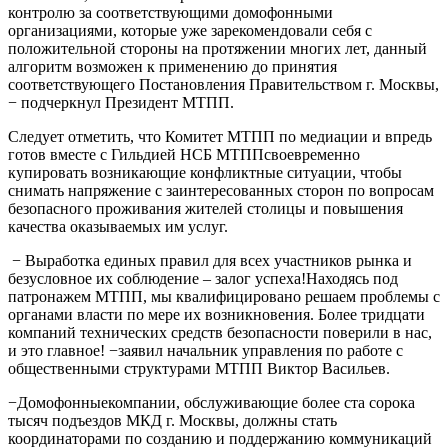
контролю за соответствующими домофонными
организациями, которые уже зарекомендовали себя с
положительной стороны на протяжении многих лет, данный
алгоритм возможен к применению до принятия
соответствующего Постановления Правительством г. Москвы,
− подчеркнул Президент МТПП.
Следует отметить, что Комитет МТПП по медиации и впредь
готов вместе с Гильдией НСБ МТППсвоевременно
купировать возникающие конфликтные ситуации, чтобы
снимать напряжение с заинтересованных сторон по вопросам
безопасного проживания жителей столицы и повышения
качества оказываемых им услуг.
− Выработка единых правил для всех участников рынка и
безусловное их соблюдение – залог успеха!Находясь под
патронажем МТПП, мы квалифицировано решаем проблемы с
органами власти по мере их возникновения. Более тридцати
компаний технических средств безопасности поверили в нас,
и это главное! −заявил начальник управления по работе с
общественными структурами МТПП Виктор Васильев.
−Домофонныекомпании, обслуживающие более ста сорока
тысяч подъездов МКД г. Москвы, должны стать
координаторами по созданию и поддержанию коммуникаций