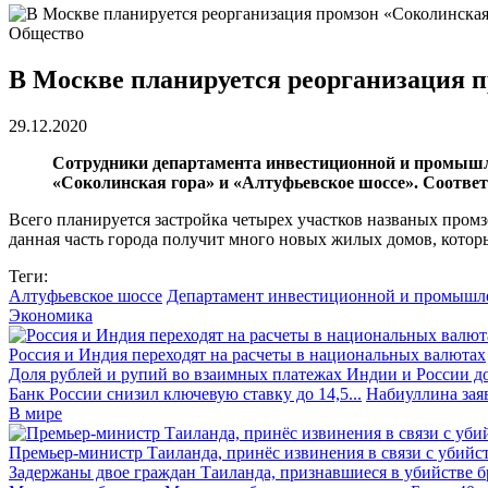
Общество
В Москве планируется реорганизация п
29.12.2020
Сотрудники департамента инвестиционной и промышле
«Соколинская гора» и «Алтуфьевское шоссе». Соотве
Всего планируется застройка четырех участков названых промз
данная часть города получит много новых жилых домов, которы
Теги:
Алтуфьевское шоссе
Департамент инвестиционной и промышл
Экономика
Россия и Индия переходят на расчеты в национальных валютах
Доля рублей и рупий во взаимных платежах Индии и России до
Банк России снизил ключевую ставку до 14,5...
Набиуллина заяв
В мире
Премьер-министр Таиланда, принёс извинения в связи с убийс
Задержаны двое граждан Таиланда, признавшиеся в убийстве бра