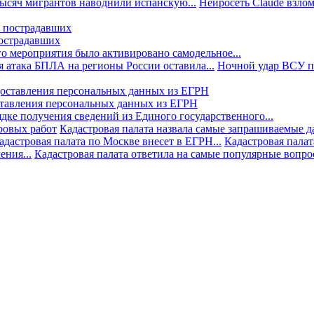
тысяч мигрантов наводнили испанскую...
Нейросеть Claude взлом
пострадавших
го мероприятия было активировано самодельное...
 атака БПЛА на регионы России оставила...
Ночной удар ВСУ по
ставления персональных данных из ЕГРН
дке получения сведений из Единого государственного...
ровых работ
Кадастровая палата назвала самые запрашиваемые д
адастровая палата по Москве внесет в ЕГРН...
Кадастровая палат
ния...
Кадастровая палата ответила на самые популярные вопр