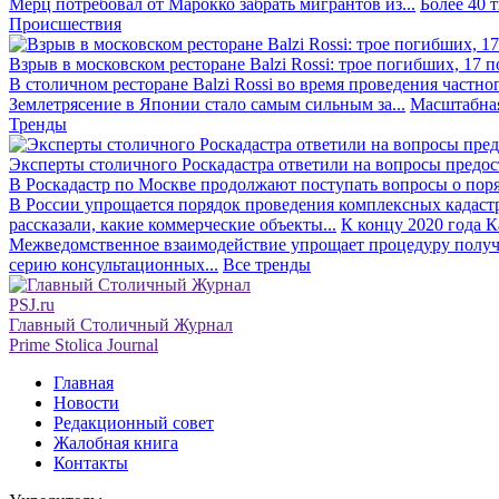
Мерц потребовал от Марокко забрать мигрантов из...
Более 40 
Происшествия
Взрыв в московском ресторане Balzi Rossi: трое погибших, 17 
В столичном ресторане Balzi Rossi во время проведения частно
Землетрясение в Японии стало самым сильным за...
Масштабная
Тренды
Эксперты столичного Роскадастра ответили на вопросы предо
В Роскадастр по Москве продолжают поступать вопросы о поря
В России упрощается порядок проведения комплексных кадаст
рассказали, какие коммерческие объекты...
К концу 2020 года К
Межведомственное взаимодействие упрощает процедуру получе
серию консультационных...
Все тренды
PSJ.ru
Главный Столичный Журнал
Prime Stolica Journal
Главная
Новости
Редакционный совет
Жалобная книга
Контакты