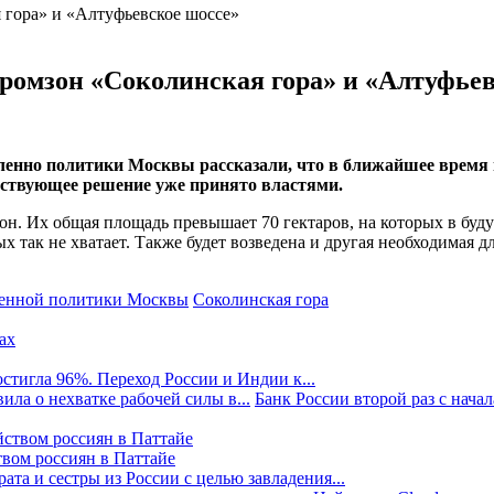
ромзон «Соколинская гора» и «Алтуфьев
нно политики Москвы рассказали, что в ближайшее время в
тствующее решение уже принято властями.
он. Их общая площадь превышает 70 гектаров, на которых в буд
х так не хватает. Также будет возведена и другая необходимая д
енной политики Москвы
Соколинская гора
стигла 96%. Переход России и Индии к...
ила о нехватке рабочей силы в...
Банк России второй раз с начала
твом россиян в Паттайе
та и сестры из России с целью завладения...